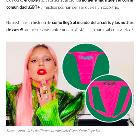
comunidad LGBT+
y muchos podrían pensar que es un poco gris.
No obstante, la historia de
cómo llegó al mundo del arcoíris y las noches
de
circuit
también es bastante curiosa. ¿Estás listo para saber la verdad?
Suspensorio oficial de
Chromatica
de Lady Gaga / Foto:
Page Six