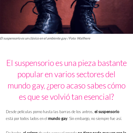
El suspensorio es un clásico en el ambiente gay / Foto: Wallhere
El suspensorio es una pieza bastante
popular en varios sectores del
mundo gay, ¿pero acaso sabes cómo
es que se volvió tan esencial?
Desde películas porno hasta las barras de los antros,
el suspensorio
está por todos lados en el
mundo gay
. Sin embargo, no siempre fue así.
De hecho,
el origen
de esta sensual prenda
no tiene nada que ver con la