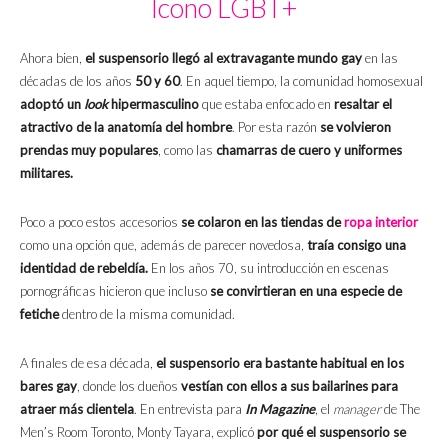
Icono LGBT+
Ahora bien,
el suspensorio
llegó al extravagante mundo gay
en las
décadas de los años
50 y 60
. En aquel tiempo, la comunidad homosexual
adoptó un
look
hipermasculino
que estaba enfocado en
resaltar el
atractivo de la anatomía del hombre
. Por esta razón
se volvieron
prendas muy populares
, como las
chamarras de cuero y
uniformes
militares.
Poco a poco estos accesorios
se colaron en las tiendas de
ropa interior
como una opción que, además de parecer novedosa,
traía consigo una
identidad de rebeldía.
En los años 70, su introducción en escenas
pornográficas hicieron que incluso
se convirtieran en una especie de
fetiche
dentro de la misma comunidad.
A finales de esa década,
el suspensorio era bastante habitual en los
bares gay
, donde los dueños
vestían con ellos a sus bailarines para
atraer más clientela
. En entrevista para
In Magazine
, el
manager
de The
Men’s Room Toronto, Monty Tayara, explicó
por qué el suspensorio se