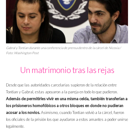
Gabral y Tontian durante una conferencia de prensa dentro de la cárcel de Nicosia /
Foto: Washington Post
Un matrimonio tras las rejas
Desde que las autoridades carcelarias supieron de la relación entre
Tontian y Gabral, estas apoyaron a la pareja en todo lo que pudieron.
Además de permitirles vivir en una misma celda, también transferían a
los prisioneros homofóbicos a otros bloques en donde no pudieran
acosar a los novios.
Asimismo, cuando Tontian volvió a la cárcel, fueron
los oficiales de la prisión los que ayudaron a estos amantes a poder unirse
legalmente.