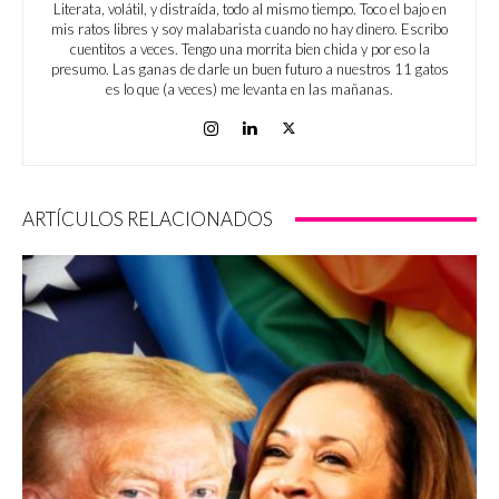
Literata, volátil, y distraída, todo al mismo tiempo. Toco el bajo en
mis ratos libres y soy malabarista cuando no hay dinero. Escribo
cuentitos a veces. Tengo una morrita bien chida y por eso la
presumo. Las ganas de darle un buen futuro a nuestros 11 gatos
es lo que (a veces) me levanta en las mañanas.
ARTÍCULOS RELACIONADOS