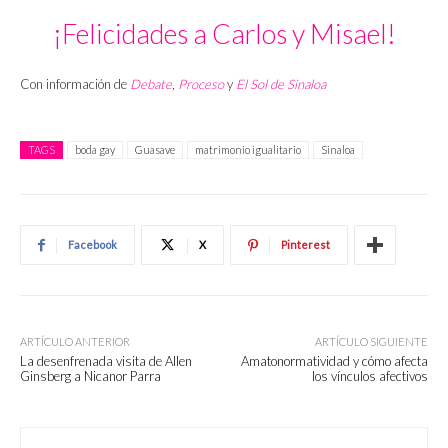
¡Felicidades a Carlos y Misael!
Con información de
Debate
,
Proceso
y
El Sol de Sinaloa
TAGS
boda gay
Guasave
matrimonio igualitario
Sinaloa
Facebook
X
Pinterest
ARTÍCULO ANTERIOR
ARTÍCULO SIGUIENTE
La desenfrenada visita de Allen
Amatonormatividad y cómo afecta
Ginsberg a Nicanor Parra
los vínculos afectivos