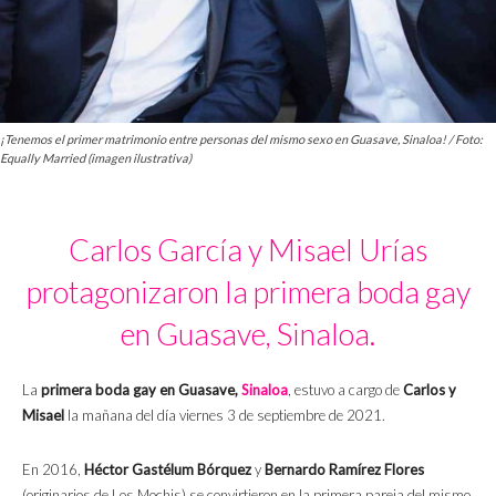
¡Tenemos el primer matrimonio entre personas del mismo sexo en Guasave, Sinaloa! / Foto:
Equally Married (imagen ilustrativa)
Carlos García y Misael Urías
protagonizaron la primera boda gay
en Guasave, Sinaloa.
La
primera boda gay en Guasave,
Sinaloa
, estuvo a cargo de
Carlos y
Misael
la mañana del día viernes 3 de septiembre de 2021.
En 2016,
Héctor Gastélum Bórquez
y
Bernardo Ramírez Flores
(originarios de Los Mochis) se convirtieron en la primera pareja del mismo