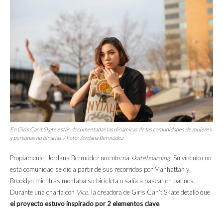
En Girls Can’t Skate están documentadas las dinámicas de las comunidades de mujeres
y personas no binarias. / Foto: Jordana Bermúdez
Propiamente, Jordana Bermúdez no entrena
skateboarding
. Su vínculo con
esta comunidad se dio a partir de sus recorridos por Manhattan y
Brooklyn mientras montaba su bicicleta o salía a pasear en patines.
Durante una charla con
Vice
, la creadora de Girls Can’t Skate detalló que
el proyecto estuvo inspirado por 2 elementos clave
.