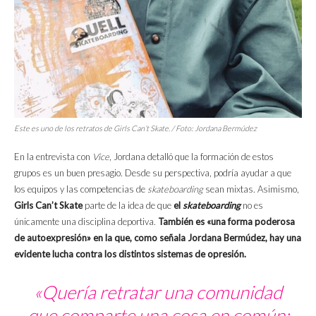
Este es uno de los retratos de Girls Can’t Skate. / Foto: Jordana Bermúdez
En la entrevista con
Vice
, Jordana detalló que la formación de estos
grupos es un buen presagio. Desde su perspectiva, podría ayudar a que
los equipos y las competencias de
skateboarding
sean mixtas. Asimismo,
Girls Can’t Skate
parte de la idea de que
el
skateboarding
no es
únicamente una disciplina deportiva.
También es «una forma poderosa
de autoexpresión» en la que, como señala Jordana Bermúdez, hay una
evidente lucha contra los distintos sistemas de opresión.
«Quería retratar una comunidad
que comparte una cosa en común: