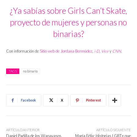
¿Ya sabías sobre Girls Can’t Skate,
proyecto de mujeres y personas no
binarias?
Con información de
Sitio web de Jordana Bermúdez
,
i-D
,
Vice
y
CNN
.
TAGS
no binario
Facebook
X
Pinterest
ARTÍCULO ANTERIOR
ARTÍCULO SIGUIENTE
Daniel Padilla de los Wapayasos
María Félix: Historias LGBT+ que