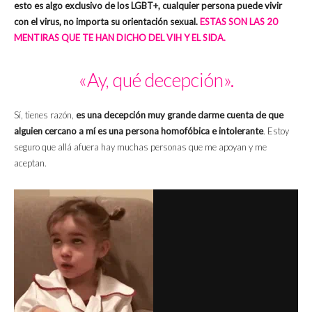
esto es algo exclusivo de los LGBT+, cualquier persona puede vivir
con el virus, no importa su orientación sexual.
ESTAS SON LAS 20
MENTIRAS QUE TE HAN DICHO DEL VIH Y EL SIDA.
«Ay, qué decepción».
Sí, tienes razón,
es una decepción muy grande darme cuenta de que
alguien cercano a mí es una persona homofóbica e intolerante
. Estoy
seguro que allá afuera hay muchas personas que me apoyan y me
aceptan.