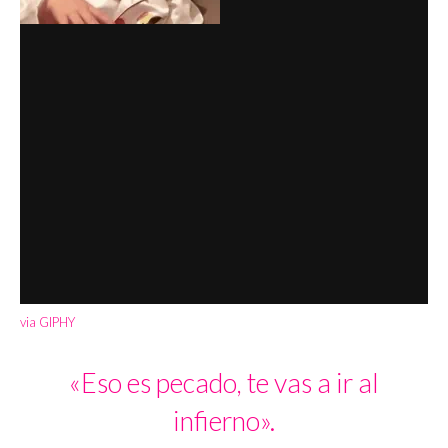
via GIPHY
«Eso es pecado, te vas a ir al
infierno».