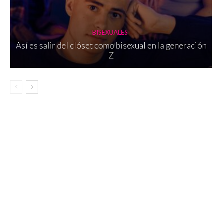
BISEXUALES
Así es salir del clóset como bisexual en la generación
Z