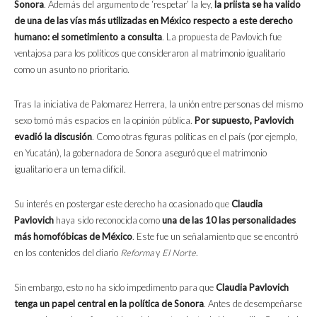
Sonora
. Además del argumento de ‘respetar’ la ley,
la priista se ha valido
de una de las vías más utilizadas en México respecto a este derecho
humano: el sometimiento a consulta
. La propuesta de Pavlovich fue
ventajosa para los políticos que consideraron al matrimonio igualitario
como un asunto no prioritario.
Tras la iniciativa de Palomarez Herrera, la unión entre personas del mismo
sexo tomó más espacios en la opinión pública.
Por supuesto, Pavlovich
evadió la discusión
. Como otras figuras políticas en el país (por ejemplo,
en Yucatán), la gobernadora de Sonora aseguró que el matrimonio
igualitario era un tema difícil.
Su interés en postergar este derecho ha ocasionado que
Claudia
Pavlovich
haya sido reconocida como
una de las 10 las personalidades
más homofóbicas de México
. Este fue un señalamiento que se encontró
en los contenidos del diario
Reforma
y
El Norte
.
Sin embargo, esto no ha sido impedimento para que
Claudia Pavlovich
tenga un papel central en la política de Sonora
. Antes de desempeñarse