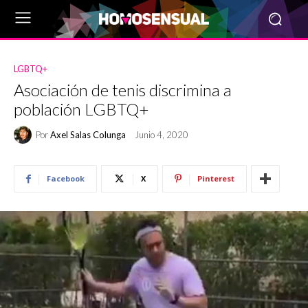
LGBTQ+
Asociación de tenis discrimina a
población LGBTQ+
Por
Axel Salas Colunga
Junio 4, 2020
Facebook
X
Pinterest