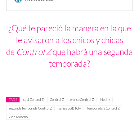
¿Qué te pareció la manera en la que
le avisaron a los chicos y chicas
de
Control Z
que habrá una segunda
temporada?
TAGS
cast Control Z
Control Z
elenco Control Z
Netflix
segunda temporada Control Z
series LGBTQ+
temporada 2 Control Z
Zion Moreno