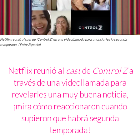
Netflix reunió al cast de 'Control Z' en una videollamada para anunciarles la segunda
temporada. / Foto: Especial
Netflix reunió al
cast
de
Control Z
a
través de una videollamada para
revelarles una muy buena noticia,
¡mira cómo reaccionaron cuando
supieron que habrá segunda
temporada!