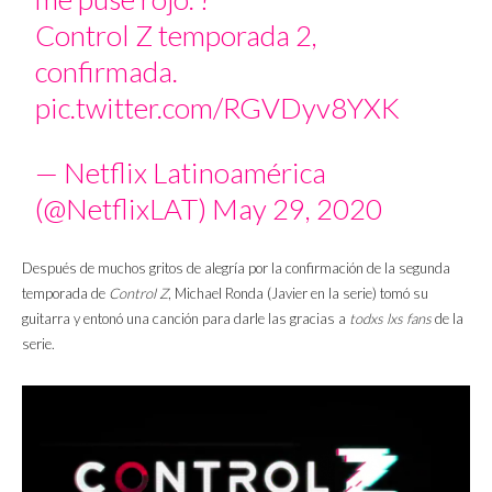
Control Z temporada 2,
confirmada.
pic.twitter.com/RGVDyv8YXK
— Netflix Latinoamérica
(@NetflixLAT)
May 29, 2020
Después de muchos gritos de alegría por la confirmación de la segunda
temporada de
Control Z
, Michael Ronda (Javier en la serie) tomó su
guitarra y entonó una canción para darle las gracias a
todxs
lxs
fans
de la
serie.