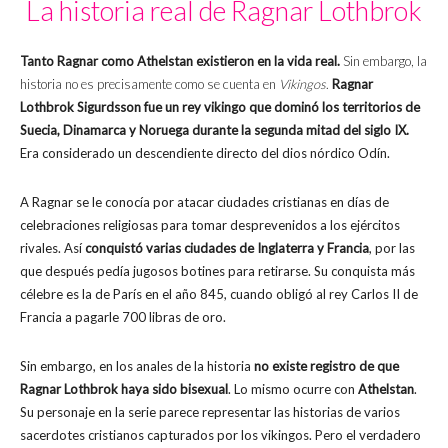
La historia real de Ragnar Lothbrok
Tanto Ragnar como Athelstan existieron en la vida real.
Sin embargo, la
historia no es precisamente como se cuenta en
Vikingos
.
Ragnar
Lothbrok
Sigurdsson fue un rey vikingo que dominó los territorios de
Suecia, Dinamarca y Noruega durante la segunda mitad del siglo IX.
Era considerado un descendiente directo del dios nórdico Odín.
A Ragnar se le conocía por atacar ciudades cristianas en días de
celebraciones religiosas para tomar desprevenidos a los ejércitos
rivales. Así
conquistó varias ciudades de Inglaterra y Francia
, por las
que después pedía jugosos botines para retirarse. Su conquista más
célebre es la de París en el año 845, cuando obligó al rey Carlos II de
Francia a pagarle 700 libras de oro.
Sin embargo, en los anales de la historia
no existe registro de que
Ragnar Lothbrok haya sido bisexual
. Lo mismo ocurre con
Athelstan
.
Su personaje en la serie parece representar las historias de varios
sacerdotes cristianos capturados por los vikingos. Pero el verdadero