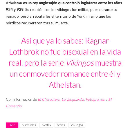
Athelstan
es un rey anglosajón que controló Inglaterra entre los años
924 y 939
. Su relación con los vikingos fue militar, pues durante su
reinado logró arrebatarles el territorio de York, mismo que los
nórdicos recuperaron tras su muerte.
Así que ya lo sabes: Ragnar
Lothbrok no fue bisexual en la vida
real, pero la serie
Vikingos
muestra
un conmovedor romance entre él y
Athelstan.
Con información de
Bi Characters
,
La Vanguardia
,
Fotogramas
y
El
Comercio
TAGS
bisexuales
Netflix
series
Vikingos