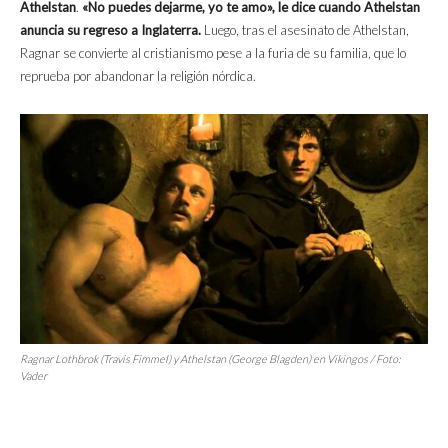
Athelstan
.
«No puedes dejarme, yo te amo», le dice cuando Athelstan
anuncia su regreso a Inglaterra.
Luego, tras el asesinato de Athelstan,
Ragnar se convierte al cristianismo pese a la furia de su familia, que lo
reprueba por abandonar la religión nórdica.
Ragnar Lothbrok (Travis Fimmel) y Athelstan (George Blagden) en
Vikingos
/ Foto:
Vader