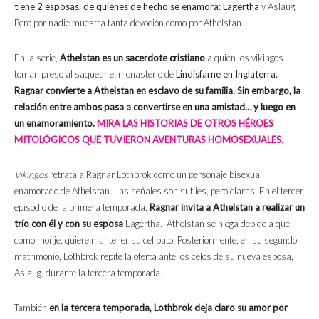
tiene 2 esposas, de quienes de hecho se enamora: Lagertha
y Aslaug.
Pero por nadie muestra tanta devoción como por Athelstan.
En la serie,
Athelstan es un sacerdote cristiano
a quien los vikingos
toman preso al saquear el monasterio de
Lindisfarne en Inglaterra.
Ragnar convierte a Athelstan en esclavo de su familia. Sin embargo, la
relación entre ambos pasa a convertirse en una amistad… y luego en
un enamoramiento.
MIRA LAS HISTORIAS DE OTROS HÉROES
MITOLÓGICOS QUE TUVIERON AVENTURAS HOMOSEXUALES.
Vikingos
retrata a Ragnar Lothbrok como un personaje bisexual
enamorado de Athelstan. Las señales son sutiles, pero claras. En el tercer
episodio de la primera temporada,
Ragnar invita a Athelstan a realizar un
trío con él y con su esposa
Lagertha. Athelstan se niega debido a que,
como monje, quiere mantener su celibato. Posteriormente, en su segundo
matrimonio, Lothbrok repite la oferta ante los celos de su nueva esposa,
Aslaug, durante la tercera temporada.
También
en la tercera temporada, Lothbrok deja claro su amor por