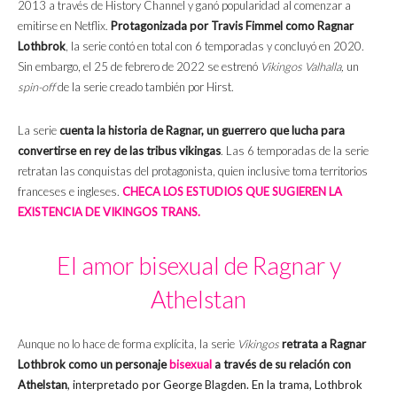
2013 a través de History Channel y ganó popularidad al comenzar a
emitirse en Netflix.
Protagonizada por Travis Fimmel como Ragnar
Lothbrok
, la serie contó en total con 6 temporadas y concluyó en 2020.
Sin embargo, el 25 de febrero de 2022 se estrenó
Vikingos Valhalla,
un
spin-off
de la serie creado también por Hirst.
La serie
cuenta la historia de Ragnar, un guerrero que lucha para
convertirse en rey de las tribus vikingas
. Las 6 temporadas de la serie
retratan las conquistas del protagonista, quien inclusive toma territorios
franceses e ingleses.
CHECA LOS ESTUDIOS QUE SUGIEREN LA
EXISTENCIA DE VIKINGOS TRANS.
El amor bisexual de Ragnar y
Athelstan
Aunque no lo hace de forma explícita, la serie
Vikingos
retrata a Ragnar
Lothbrok como un personaje
bisexual
a través de su relación con
Athelstan
, interpretado por George Blagden. En la trama, Lothbrok