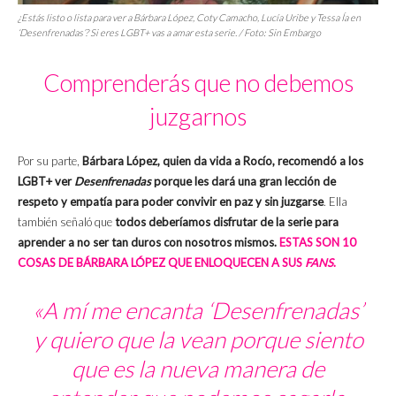
¿Estás listo o lista para ver a Bárbara López, Coty Camacho, Lucía Uribe y Tessa Ía en
‘Desenfrenadas’? Si eres LGBT+ vas a amar esta serie. / Foto: Sin Embargo
Comprenderás que no debemos
juzgarnos
Por su parte,
Bárbara López, quien da vida a Rocío, recomendó a los
LGBT+ ver
Desenfrenadas
porque les dará una gran lección de
respeto y empatía para poder convivir en paz y sin juzgarse
. Ella
también señaló que
todos deberíamos disfrutar de la serie para
aprender a no ser tan duros con nosotros mismos.
ESTAS SON 10
COSAS DE BÁRBARA LÓPEZ QUE ENLOQUECEN A SUS
FANS
.
«A mí me encanta ‘Desenfrenadas’
y quiero que la vean porque siento
que es la nueva manera de