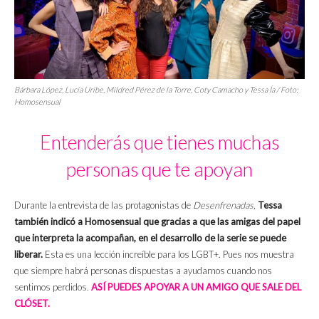
Bárbara López, Lucía Uribe, Mildred Pérez de la Torre, Coty Camacho y Tessa Ía / Foto:
Homosensual
Entenderás que tienes muchas
personas que te apoyan
Durante la entrevista de las protagonistas de
Desenfrenadas,
Tessa
también indicó a Homosensual que gracias a que las amigas del papel
que interpreta la acompañan, en el desarrollo de la serie se puede
liberar.
Esta es una lección increíble para los LGBT+. Pues nos muestra
que siempre habrá personas dispuestas a ayudarnos cuando nos
sentimos perdidos.
ASÍ PUEDES APOYAR A UN AMIGO QUE SALE DEL
CLÓSET.