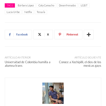
TAGS
Bárbara López
Coty Camacho
Desenfrenadas
LGBT
Lucía Uribe
Netflix
Tessa Ía
Facebook
X
Pinterest
ARTÍCULO ANTERIOR
ARTÍCULO SIGUIENTE
Universidad de Colombia humilla a
Conoce a Xochipilli, el dios de los
alumna trans
mexicas gays