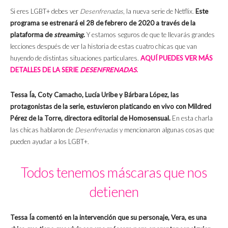
Si eres LGBT+ debes ver
Desenfrenadas
, la nueva serie de Netflix.
Este
programa se estrenará el 28 de febrero de 2020 a través de la
plataforma de
streaming
.
Y estamos seguros de que te llevarás grandes
lecciones después de ver la historia de estas cuatro chicas que van
huyendo de distintas situaciones particulares.
AQUÍ PUEDES VER MÁS
DETALLES DE LA SERIE
DESENFRENADAS
.
Tessa Ía, Coty Camacho, Lucía Uribe y Bárbara López, las
protagonistas de la serie, estuvieron platicando en vivo con Mildred
Pérez de la Torre, directora editorial de Homosensual.
En esta charla
las chicas hablaron de
Desenfrenadas
y mencionaron algunas cosas que
pueden ayudar a los LGBT+.
Todos tenemos máscaras que nos
detienen
Tessa Ía comentó en la intervención que su personaje, Vera, es una