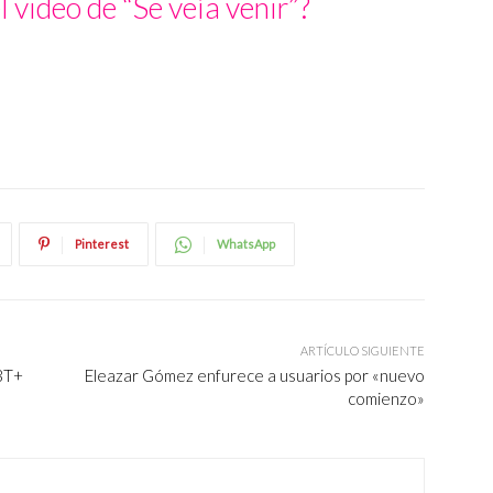
l video de “Se veía venir”?
Pinterest
WhatsApp
ARTÍCULO SIGUIENTE
GBT+
Eleazar Gómez enfurece a usuarios por «nuevo
comienzo»