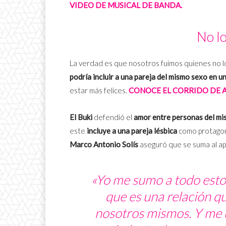
VIDEO DE MUSICAL DE BANDA.
No lo
La verdad es que nosotros fuimos quienes no lo
podría incluir a una pareja del mismo sexo en u
estar más felices.
CONOCE EL CORRIDO DE A
El Buki
defendió el
amor entre personas del m
este
incluye a una pareja lésbica
como protagoni
Marco Antonio Solís
aseguró que se suma al a
«Yo me sumo a todo esto,
que es una relación q
nosotros mismos. Y me u