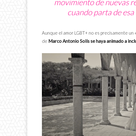
movimiento de nuevas re
cuando parta de esa 
Aunque el amor LGBT+ no es precisamente un «n
de
Marco Antonio Solís
se haya animado a inclu