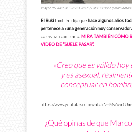
Imagen del video de “Se veía venir” / Foto: YouTube (Marco Antonio
El Buki
también dijo que
hace algunos años toda
pertenece a «una generación muy conservador
cosas han cambiado.
MIRA TAMBIÉN CÓMO B
VIDEO DE “SUELE PASAR”.
«Creo que es válido hoy 
y es asexual, realment
conceptuar en hombre o
https://www.youtube.com/watch?v=My6wrGJm
¿Qué opinas de que Marco 