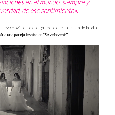
laciones en el mundo, siempre y
verdad, de ese sentimiento».
uevo movimiento», se agradece que un artista de la talla
ir a una pareja lésbica en “Se veía venir”
.