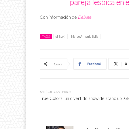
pareja lésbica en e
Con información de
Debate
TAGS
el Buki
Marco Antonio Solís
Facebook
X
Cuota
ARTÍCULO ANTERIOR
True Colors: un divertido show de stand up L