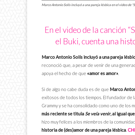
Marco Antonio Solís incluyó a una pareja lésbica en el video de "S
En el video de la canción “
el Buki, cuenta una hist
Marco Antonio Solís incluyó a una pareja lésbi
reconoció que, a pesar de venir de una genera
apoya el hecho de que
«amor es amor»
.
Si de algo no cabe duda es de que
Marco Antoni
exitosos de todos los tiempos. El fundador de 
Grammy y se ha consolidado como uno de los m
más reciente se titula
Se veía venir
, al igual qu
hizo muy felices a los miembros de la comunid
historia de (des)amor de una pareja lésbica
.
CH