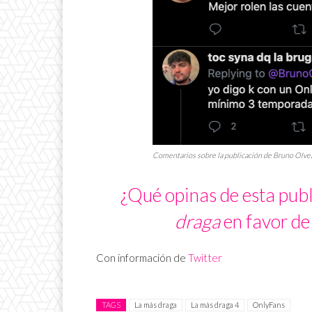
Comentarios sobre la publicación de Bruno Olvez 
¿Qué opinas de esta publ
draga
en favor de
Con información de
Twitter
TAGS
La más draga
La más draga 4
OnlyFans