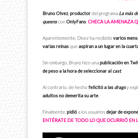
Bruno Olvez
,
productor
del programa
La más d
queens
con
OnlyFans
.
CHECA LA AMENAZA 
Aparentemente, Olvez ha recibido
varios mens
varias reinas
que
aspiran
a un lugar en la cuar
Sin embargo, Bruno hizo una
publicación en Twi
de peso a la hora de seleccionar al
cast
.
Al contrario, de hecho
felicitó a las
drags
y exp
adultos no demerita su arte
.
Finalmente,
pidió
a los usuarios
dejar de expone
ENTÉRATE DE TODO LO QUE OCURRIÓ EN 