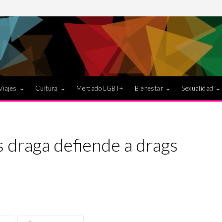
Viajes
Cultura
Mercado LGBT+
Bienestar
Sexualidad
 draga defiende a drags