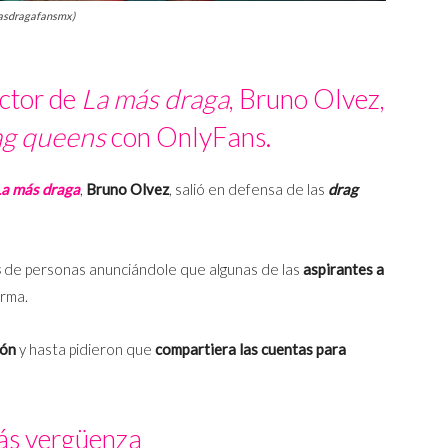
masdragafansmx)
uctor de
La más draga
, Bruno Olvez,
ag queens
con OnlyFans.
La más draga
,
Bruno Olvez
, salió en defensa de las
drag
s
de personas anunciándole que algunas de las
aspirantes a
orma.
zón
y hasta pidieron que
compartiera las cuentas para
s vergüenza