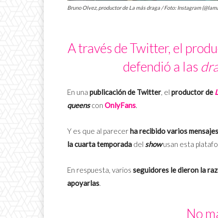
Bruno Olvez, productor de La más draga / Foto: Instagram (@la
A través de Twitter, el prod
defendió a las
dr
En una
publicación de Twitter
, el
productor de
queens
con
OnlyFans
.
Y es que al parecer
ha recibido varios mensaje
la cuarta temporada
del
show
usan esta plataf
En respuesta, varios
seguidores le dieron la ra
apoyarlas
.
No má