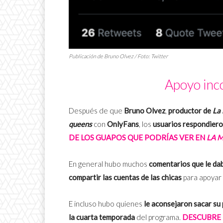
Publicación de Bruno Olvez / Foto: Twitter
Apoyo inc
Después de que
Bruno Olvez
,
productor de
La
queens
con
OnlyFans
, los
usuarios respondier
DE LOS GUAPOS QUE PODRÍAS VER EN
LA M
En general hubo muchos
comentarios que le da
compartir las cuentas de las chicas
para apoyar 
E incluso hubo quienes
le aconsejaron sacar su 
la cuarta temporada
del programa.
DESCUBRE 