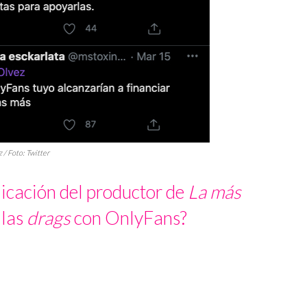
/ Foto: Twitter
icación del productor de
La más
 las
drags
con OnlyFans?