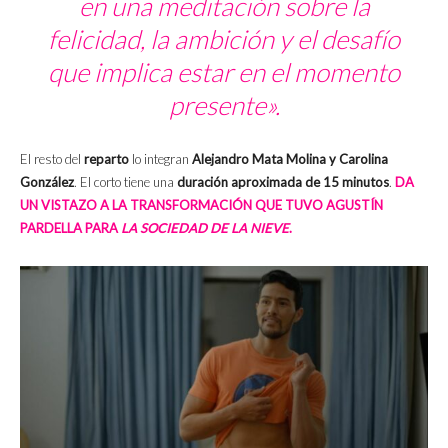
en una meditación sobre la
felicidad, la ambición y el desafío
que implica estar en el momento
presente».
El resto del
reparto
lo integran
Alejandro Mata Molina y Carolina
González
. El corto tiene una
duración aproximada de 15 minutos
.
DA
UN VISTAZO A LA TRANSFORMACIÓN QUE TUVO AGUSTÍN
PARDELLA PARA
LA SOCIEDAD DE LA NIEVE
.