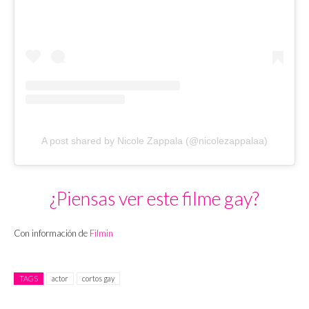
A post shared by Nicole Zappala (@nicolezappalaa)
¿Piensas ver este filme gay?
Con información de
Filmin
TAGS
actor
cortos gay