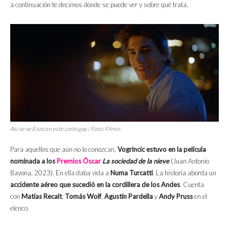
a continuación te decimos dónde se puede ver y sobre qué trata.
Así se ve Enzo en este corto gay. / Foto: Filmin
Para aquellos que aún no lo conozcan,
Vogrincic estuvo en la película
nominada a los
Premios Óscar
La sociedad de la nieve
(Juan Antonio
Bayona, 2023). En ella daba vida a
Numa Turcatti
. La historia aborda un
accidente aéreo que sucedió en la cordillera de los Andes
. Cuenta
con
Matías Recalt
,
Tomás Wolf
,
Agustín Pardella
y
Andy Pruss
en el
elenco.