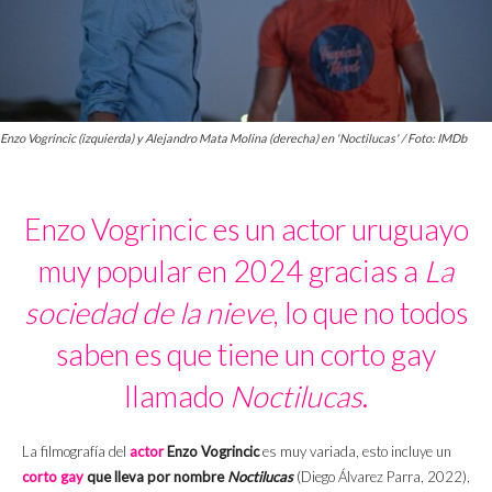
Enzo Vogrincic (izquierda) y Alejandro Mata Molina (derecha) en 'Noctilucas' / Foto: IMDb
Enzo Vogrincic es un actor uruguayo
muy popular en 2024 gracias a
La
sociedad de la nieve
, lo que no todos
saben es que tiene un corto gay
llamado
Noctilucas
.
La filmografía del
actor
Enzo Vogrincic
es muy variada, esto incluye un
corto gay
que lleva por nombre
Noctilucas
(Diego Álvarez Parra, 2022),