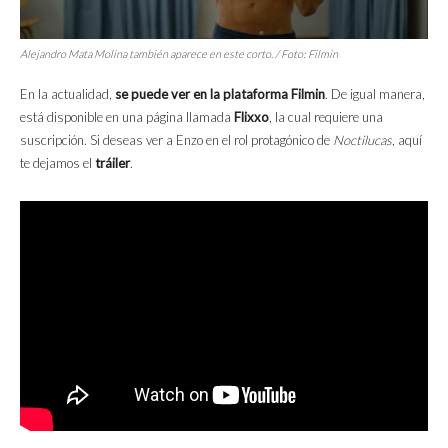
Alejandro Mata Molina también aparece en este corto. / Foto: Filmin
En la actualidad,
se puede ver en la plataforma Filmin
. De igual manera,
está disponible en una página llamada
Flixxo
, la cual requiere una
suscripción. Si deseas ver a Enzo en el rol protagónico de
Noctilucas
, aquí
te dejamos el
tráiler
.