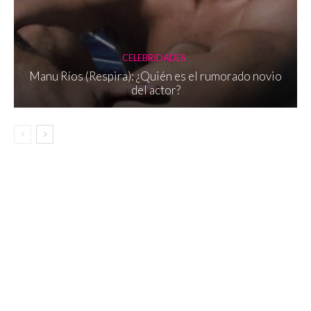
CELEBRIDADES
Manu Ríos (Respira): ¿Quién es el rumorado novio
del actor?