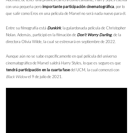
con una pequeña pero
importante participación cinematográfica
, por lo
que salir como Eros en una película de Marvel no será nada nuevo para él.
Entre su filmografía está
Dunkirk
,
la galardonada película de Christopher
Nolan. Además, participó en la filmación de
Don’t Worry Darling
, de la
directora Olivia Wilde, la cual se estrenará en septiembre de 2022.
Aunque aún no se sabe específicamente en qué película del universo
cinematográfico de Marvel saldrá Harry Styles, lo que es seguro es que
tendrá participación en la cuarta fase
del UCM, la cual comenzó con
Black Widow
el 9 de julio de 2021.