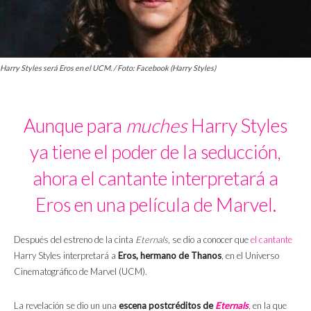
Harry Styles será Eros en el UCM. / Foto: Facebook (Harry Styles)
Aunque para
muches
Harry Styles
ya tiene el poder de la seducción,
ahora el cantante interpretará a
Eros en una película de Marvel.
Después del estreno de la cinta
Eternals
, se dio a conocer que
el cantante
Harry Styles interpretará a
Eros, hermano de Thanos
, en el Universo
Cinematográfico de Marvel (UCM).
La revelación se dio un una
escena postcréditos de
Eternals
, en la que