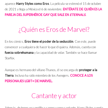
aparece
Harry Styles como Eros
. La película se estrenó el 15 de octubre
de 2021 y llega a México el 6 de noviembre.
ENTÉRATE DE QUIÉN ES LA
PAREJA DEL SUPERHÉROE GAY QUE SALE EN
ETERNALS.
¿Quién es Eros de Marvel?
En los cómics,
Eros tiene el poder de la seducción
. Con este, puede
convencer a cualquiera de hacer lo que él quiera. Además, cuenta con
fuerza sobrehumana
y la capacidad de volar. También se hace llamar
Starfox.
Aunque es hermano del villano Thanos, él se encarga de
proteger a la
Tierra
. Incluso ha sido miembro de los Avengers.
CONOCE A LOS
PERSONAJES LGBT+ DE MARVEL.
Cantante y actor
Además, de tener una prolífica carrera como cantante, Harry Styles cuenta