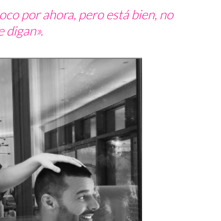
oco por ahora, pero está bien, no
e digan».