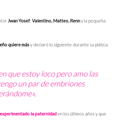
intor
Jwan Yosef
:
Valentino, Matteo, Renn
y la pequeña
ueño quiere más
y declaró lo siguiente durante su plática
n que estoy loco pero amo las
 tengo un par de embriones
erándome».
 experimentado la paternidad
en los últimos años y que