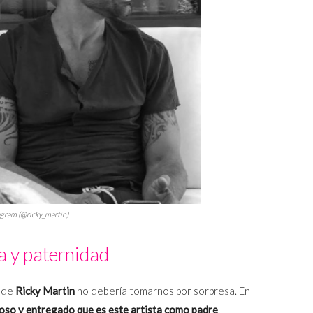
agram (@ricky_martin)
a y paternidad
a de
Ricky Martin
no debería tomarnos por sorpresa. En
oso y entregado que es este artista como padre
.