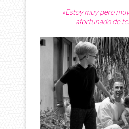
«Estoy muy pero muy 
afortunado de ten