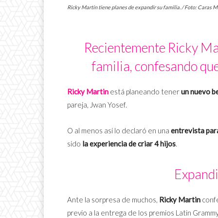
Ricky Martin tiene planes de expandir su familia. / Foto: Caras 
Recientemente Ricky Mar
familia, confesando que
Ricky Martin
está planeando tener
un nuevo b
pareja, Jwan Yosef.
O al menos así lo declaró en una
entrevista pa
sido
la experiencia de criar 4 hijos
.
Expandi
Ante la sorpresa de muchos,
Ricky Martin
conf
previo a la entrega de los premios Latin Gramm