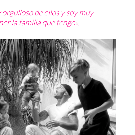
orgulloso de ellos y soy muy
er la familia que tengo».