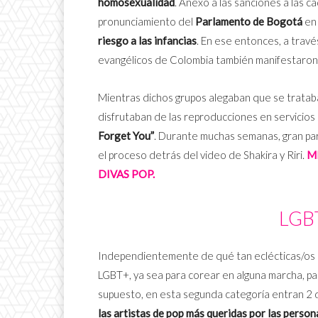
homosexualidad
. Anexo a las sanciones a las c
pronunciamiento del
Parlamento de Bogotá
en 
riesgo a las infancias
. En ese entonces, a travé
evangélicos de Colombia también manifestaron
Mientras dichos grupos alegaban que se trataba 
disfrutaban de las reproducciones en servicios
Forget You”
. Durante muchas semanas, gran pa
el proceso detrás del video de Shakira y Riri.
M
DIVAS POP.
LGB
Independientemente de qué tan eclécticas/os 
LGBT+, ya sea para corear en alguna marcha, p
supuesto, en esta segunda categoría entran 2 
las artistas de pop más queridas por las perso