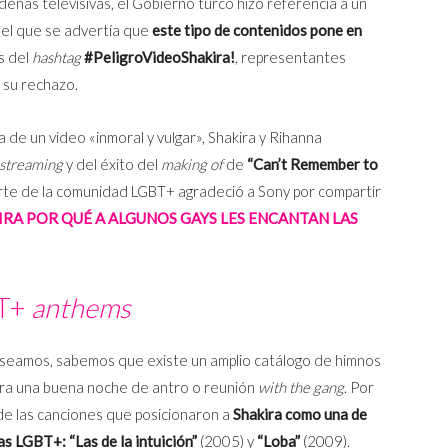
adenas televisivas, el Gobierno turco hizo referencia a un
el que se advertía que
este tipo de contenidos pone en
s del
hashtag
#PeligroVideoShakira!
, representantes
 su rechazo.
de un video «inmoral y vulgar», Shakira y Rihanna
streaming
y del éxito del
making of
de
“Can’t Remember to
rte de la comunidad LGBT+ agradeció a Sony por compartir
IRA POR QUÉ A ALGUNOS GAYS LES ENCANTAN LAS
T+
anthems
seamos, sabemos que existe un amplio catálogo de himnos
ara una buena noche de antro o reunión
with the gang
. Por
de las canciones que posicionaron a
Shakira como una de
nas LGBT+:
“Las de la intuición”
(2005) y
“Loba”
(2009).