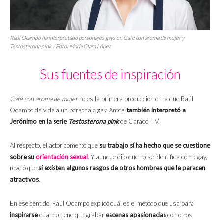
Raúl Ocampo ha interpretado personajes gays en Café con aroma de mujer y
Testosterona pink. / Foto: María Clara López
Sus fuentes de inspiración
Café con aroma de mujer
no es la primera producción en la que Raúl
Ocampo da vida a un personaje gay. Antes
también interpretó a
Jerónimo en la serie
Testosterona pink
de Caracol TV.
Al respecto, el actor comentó que
su trabajo sí ha hecho que se cuestione
sobre su
orientación sexual
. Y aunque dijo que no se identifica como gay,
reveló que
sí existen algunos rasgos de otros hombres que le parecen
atractivos
.
En ese sentido, Raúl Ocampo explicó cuál es el método que usa para
inspirarse
cuando tiene que grabar
escenas apasionadas
con otros