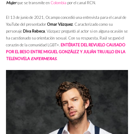
Mujer
que se transmite en
Colombia
por el canal RCN.
El 13 de junio de 2021, Ocampo concedió una entrevista para el canal de
YouTube del presentador
Omar Vázquez
. Caracterizado como su
personaje
Diva Rebeca
, Vázquez preguntó al actor si en alguna ocasión se
ha cuestionado su orientación sexual. Con su respuesta, Raúl se ganó el
corazón de la comunidad LGBT+.
ENTÉRATE DEL REVUELO CAUSADO
POR EL BESO ENTRE MIGUEL GONZÁLEZ Y JULIÁN TRUJILLO EN LA
TELENOVELA
ENFERMERAS
.