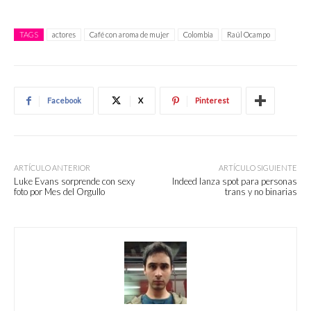
TAGS
actores
Café con aroma de mujer
Colombia
Raúl Ocampo
Facebook
X
Pinterest
ARTÍCULO ANTERIOR
ARTÍCULO SIGUIENTE
Luke Evans sorprende con sexy
Indeed lanza spot para personas
foto por Mes del Orgullo
trans y no binarias