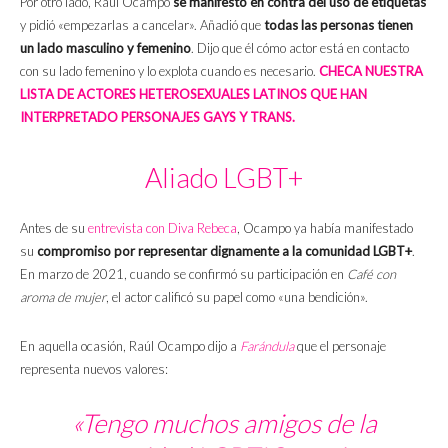
Por otro lado, Raúl Ocampo
se manifestó en contra del uso de etiquetas
y pidió «empezarlas a cancelar». Añadió que
todas las personas tienen
un lado masculino y femenino
. Dijo que él cómo actor está en contacto
con su lado femenino y lo explota cuando es necesario.
CHECA NUESTRA
LISTA DE ACTORES HETEROSEXUALES LATINOS QUE HAN
INTERPRETADO PERSONAJES GAYS Y TRANS.
Aliado LGBT+
Antes de su
entrevista con Diva Rebeca
, Ocampo ya había manifestado
su
compromiso por representar dignamente a la comunidad LGBT+
.
En marzo de 2021, cuando se confirmó su participación en
Café con
aroma de mujer
, el actor calificó su papel como «una bendición».
En aquella ocasión, Raúl Ocampo dijo a
Farándula
que el personaje
representa nuevos valores:
«Tengo muchos amigos de la