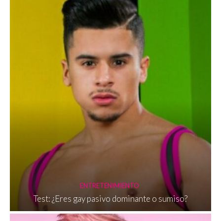
ENTRETENIMIENTO
Test: ¿Eres gay pasivo dominante o sumiso?