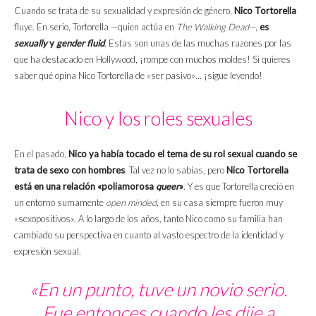
Cuando se trata de su sexualidad y expresión de género,
Nico Tortorella
fluye. En serio, Tortorella —quien actúa en
The Walking Dead
—,
es
sexually
y
gender fluid
. Estas son unas de las muchas razones por las
que ha destacado en Hollywood, ¡rompe con muchos moldes! Si quieres
saber qué opina Nico Tortorella de «ser pasivo»… ¡sigue leyendo!
Nico y los roles sexuales
En el pasado,
Nico ya había tocado el tema de su rol sexual cuando se
trata de sexo con hombres
. Tal vez no lo sabías, pero
Nico Tortorella
está en una relación «poliamorosa
queer
»
. Y es que Tortorella creció en
un entorno sumamente
open minded
, en su casa siempre fueron muy
«sexopositivos». A lo largo de los años, tanto Nico como su familia han
cambiado su perspectiva en cuanto al vasto espectro de la identidad y
expresión sexual.
«En un punto, tuve un novio serio.
Fue entonces cuando les dije a