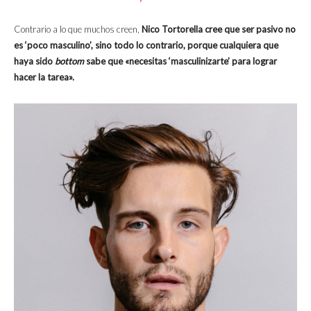
Contrario a lo que muchos creen,
Nico Tortorella cree que ser pasivo no
es ‘poco masculino’, sino todo lo contrario, porque cualquiera que
haya sido
bottom
sabe que «necesitas ‘masculinizarte’ para lograr
hacer la tarea».