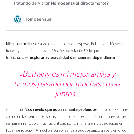
Nico Tortorella
se casó con su —todavía— esposa, Bethany C. Meyers,
hace algunos años. ¡Llevan 15 años de relación! Y lo que les ha
funcionado es
explorar su sexualidad de manera independiente
.
«Bethany es mi mejor amiga y
hemos pasado por muchas cosas
juntos».
Asimismo,
Nico reveló que es un «amante profundo»
, tanto con Bethany
como con las demás personas con las que ha estado. Y por supuesto que
se han enfrentado a muchas críticas por la manera en la que decidieron
llevar su relación. A muchas personas les sigue costando trabajo entender