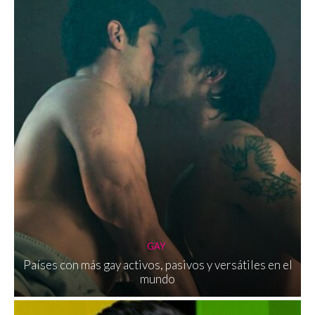
GAY
Países con más gay activos, pasivos y versátiles en el
mundo