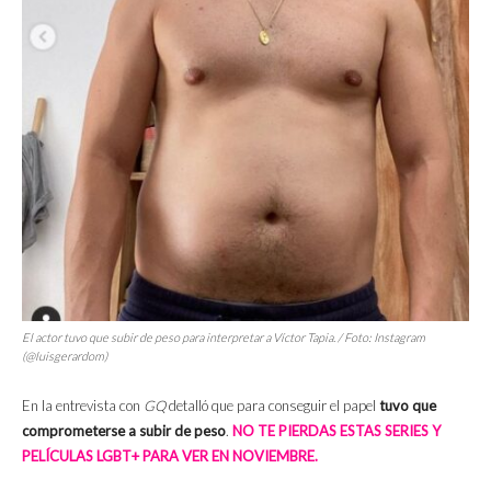
El actor tuvo que subir de peso para interpretar a Víctor Tapia. / Foto: Instagram
(@luisgerardom)
En la entrevista con
GQ
detalló que para conseguir el papel
tuvo que
comprometerse a subir de peso
.
NO TE PIERDAS ESTAS SERIES Y
PELÍCULAS LGBT+ PARA VER EN NOVIEMBRE.