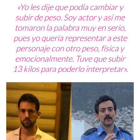
«Yo les dije que podía cambiar y
subir de peso. Soy actor y así me
tomaron la palabra muy en serio,
pues yo quería representar a este
personaje con otro peso, física y
emocionalmente. Tuve que subir
13 kilos para poderlo interpretar».