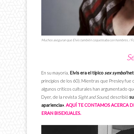
Muchos aseguran que Elvis también coqueteaba con hombres. / F
S
En su mayoría,
Elvis era el típico
sex symbol
het
principios de los 60). Mientras que Presley fu
algunos críticos culturales han argumentado q
Dyer, de la revista
Sight and Sound
, describió
su
apariencia»
.
AQUÍ TE CONTAMOS ACERCA DE 
ERAN BISEXUALES.