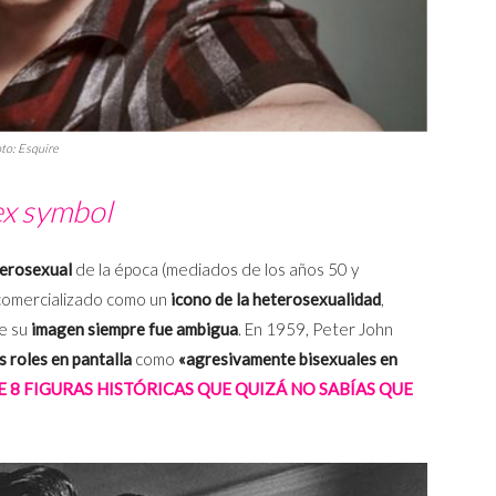
oto:
Esquire
ex symbol
erosexual
de la época (mediados de los años 50 y
e comercializado como un
icono de la heterosexualidad
,
ue su
imagen siempre fue ambigua
. En 1959, Peter John
s roles en pantalla
como
«agresivamente bisexuales en
8 FIGURAS HISTÓRICAS QUE QUIZÁ NO SABÍAS QUE