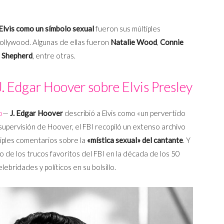
Elvis como un símbolo sexual
fueron sus múltiples
ollywood. Algunas de ellas fueron
Natalie Wood
,
Connie
l Shepherd
, entre otras.
J. Edgar Hoover sobre Elvis Presley
o
—
J. Edgar Hoover
describió a Elvis como
«un pervertido
supervisión de Hoover, el FBI recopiló un extenso archivo
iples comentarios sobre la
«mística sexual» del cantante
. Y
 de los trucos favoritos del FBI en la década de los 50
lebridades y políticos en su bolsillo.