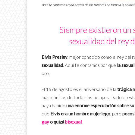
Aquí te contamos todo acerca de los rumores en torno a la sexualid
Siempre existieron un s
sexualidad del rey de
Elvis Presley
, mejor conocido como el rey del ro
sexualidad
. Aquí te contamos por qué
la sexual
oro.
El 16 de agosto es el aniversario de la
trágica 
más icónicos de todos los tiempos. Dado el est
haya habido
una enorme especulación sobre su 
que
Elvis era un hombre mujeriego
, pero
pocos 
gay
o quizá
bisexual
.