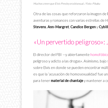
Muchos creen que Elvis Presley era bisexual. / Foto: Pikabu
Otra de las cosas que reforzaron la imagen de
aventuras y romances con varias estrellas de H
Stevens
,
Ann-Margret
,
Candice Bergen
y
Cybil
«Un pervertido peligroso»: 
El director del FBI —y abiertamente
homofóbic
peligroso y adicto a las drogas»
.
Asimismo, bajo 
sobre Elvis en donde se pueden encontrar múlt
es que la ‘acusación de homosexualidad’ fue uno
para tener
material de chantaje
y mantener a ce