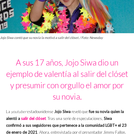
Jojo Siwa contó que su novia la motivó a salir del clóset. / Foto: Newsday
A sus 17 años, Jojo Siwa dio un
ejemplo de valentía al salir del clóset
y presumir con orgullo el amor por
su novia.
La
youtuber
estadounidense
Jojo Siwa
reveló que
fue su novia quien la
alentó a
salir del clóset
.
Tras una serie de especulaciones,
Siwa
confirmó a sus seguidores que pertenece a la comunidad LGBT+ el 23
de enero de 2021
. Ahora, entrevistada por el presentador Jimmy Fallon,