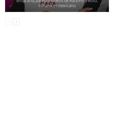
Biografía, pareja y videos de Rafa Polinesio,
influencer mexicano