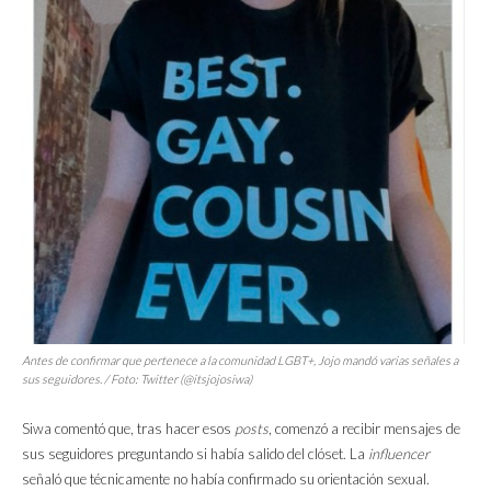
Antes de confirmar que pertenece a la comunidad LGBT+, Jojo mandó varias señales a
sus seguidores. / Foto: Twitter (@itsjojosiwa)
Siwa comentó que, tras hacer esos
posts
, comenzó a recibir mensajes de
sus seguidores preguntando si había salido del clóset. La
influencer
señaló que técnicamente no había confirmado su orientación sexual.