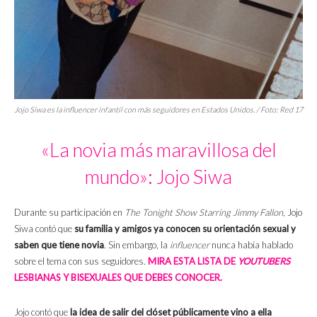
Jojo Siwa es la
influencer
infantil con más seguidores en Estados Unidos. / Foto: Red 17
«La novia más maravillosa del
mundo»: Jojo Siwa
Durante su participación en
The Tonight Show Starring Jimmy Fallon,
Jojo
Siwa contó que
su familia y amigos ya conocen su orientación sexual y
saben que tiene novia
. Sin embargo, la
influencer
nunca había hablado
sobre el tema con sus seguidores.
MIRA ESTA LISTA DE
YOUTUBERS
LESBIANAS Y BISEXUALES QUE DEBES CONOCER.
Jojo contó que
la idea de salir del clóset públicamente vino a ella