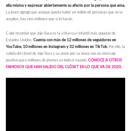
ella misma y expresar abiertamente su afecto por la persona que ama.
La joven agregó que aunque pueda haber un millón de personas que no la
acepten, hay cien millones que sí lo harán.
Cabe recordar que Jojo Siwa es la
influencer
infantil más popular de
Estados Unidos.
Cuenta con más de 12 millones de seguidores en
YouTube, 10 millones en Instagram y 32 millones en TikTok.
Por ello, la
salida del clóset de Jojo Siwa y su amor por su novia son un mensaje
positivo para millones de jóvenes en todo el mundo.
CONOCE A OTROS
FAMOSOS QUE HAN SALIDO DEL CLÓSET EN LO QUE VA DE 2020.