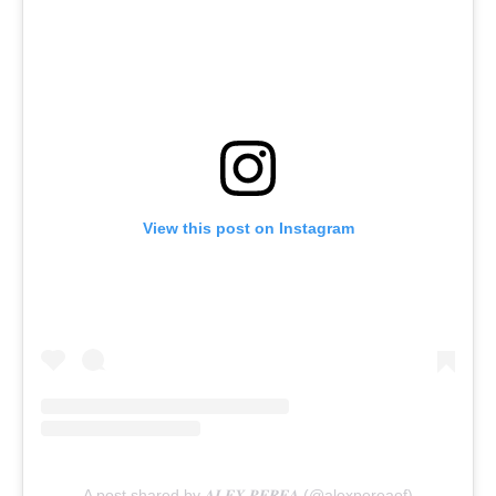
View this post on Instagram
A post shared by 𝑨𝑳𝑬𝑿 𝑷𝑬𝑹𝑬𝑨 (@alexpereaof)