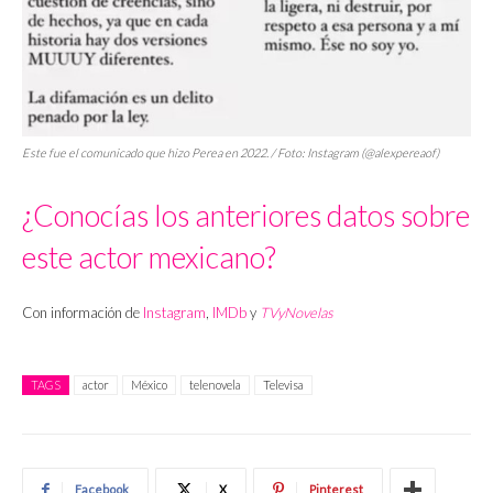
Este fue el comunicado que hizo Perea en 2022. / Foto: Instagram (@alexpereaof)
¿Conocías los anteriores datos sobre
este actor mexicano?
Con información de
Instagram
,
IMDb
y
TVyNovelas
TAGS
actor
México
telenovela
Televisa
Facebook
X
Pinterest