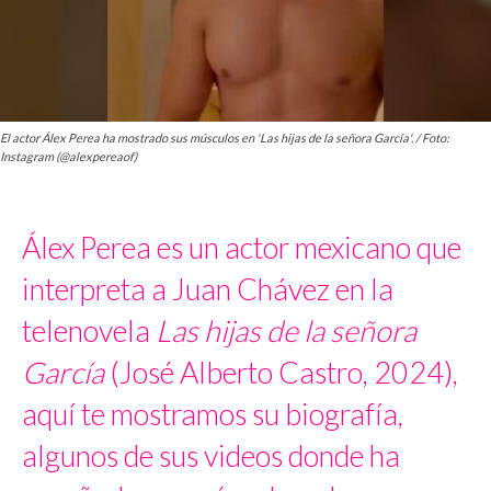
El actor Álex Perea ha mostrado sus músculos en 'Las hijas de la señora García'. / Foto:
Instagram (@alexpereaof)
Álex Perea es un actor mexicano que
interpreta a Juan Chávez en la
telenovela
Las hijas de la señora
García
(José Alberto Castro, 2024),
aquí te mostramos su biografía,
algunos de sus videos donde ha