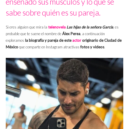
enseñado sus músculos y lo que se
sabe sobre quién es su pareja.
Si eres alguien que mira la
telenovela
Las hijas de la señora García
, es
probable que te suene el nombre de
Álex Perea
, a continuación
exploramos
la biografía y pareja de este
actor
originario de Ciudad de
México
que comparte en Instagram atractivas
fotos y videos
.