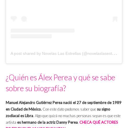
A
post shared by Novelas Las Estrellas (@novelaslasestrellas)
¿Quién es Álex Perea y qué se sabe
sobre su biografía?
Manuel Alejandro Gutiérrez Perea nació el 27 de septiembre de 1989
en Ciudad de México.
Con este dato podemos saber que
su signo
zodiacal es Libra
. Algo que quizá no muchas personas sepan es que este
artista
es hermano de la actriz Danny Perea
.
CHECA QUÉ ACTORES