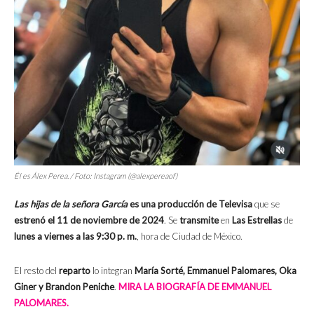
Él es Álex Perea. / Foto: Instagram (@alexpereaof)
Las hijas de la señora García
es una producción de Televisa
que se
estrenó el 11 de noviembre de 2024
. Se
transmite
en
Las Estrellas
de
lunes a viernes a las 9:30 p. m.
, hora de Ciudad de México.
El resto del
reparto
lo integran
María Sorté, Emmanuel Palomares, Oka
Giner y Brandon Peniche
.
MIRA LA BIOGRAFÍA DE EMMANUEL
PALOMARES.