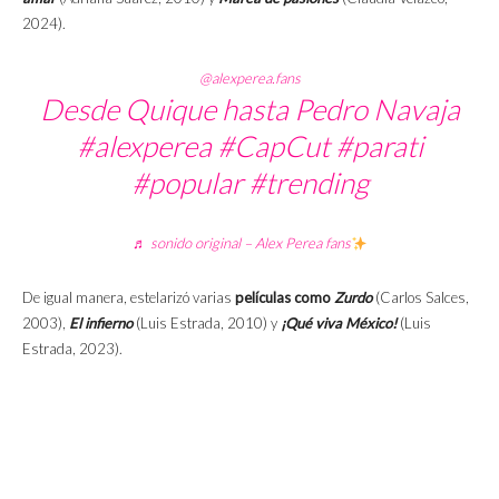
2024).
@alexperea.fans
Desde Quique hasta Pedro Navaja
#alexperea
#CapCut
#parati
#popular
#trending
♬ sonido original – Alex Perea fans
De igual manera, estelarizó varias
películas como
Zurdo
(Carlos Salces,
2003),
El infierno
(Luis Estrada, 2010) y
¡Qué viva México!
(Luis
Estrada, 2023).