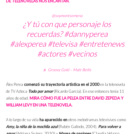
DE TELENOVELAS NOS ENCANTAN.
@soymontsemena
¿Y tú con que personaje los
recuerdas?
#dannyperea
#alexperea
#televisa
#entretenews
#actores
#vecinos
♬ Groovy Gold – Matt Beilis
Álex Perea
comenzó su trayectoria artística en el 2000
en la telenovela
de TV Azteca
Todo por amor
(Ricardo García). En ese entonces tenía 11
años de edad.
MIRA CÓMO FUE LA PELEA ENTRE DAVID ZEPEDA Y
WILLIAM LEVY EN UNA TELENOVELA.
A lo largo de su vida
ha aparecido en
otros melodramas televisivos como
Amy, la niña de la mochila azul
(Rubén Galindo, 2004),
Para volver a
amar
(Adriana Suárez, 2010) y
Marea de pasiones
(Claudia Velazco,