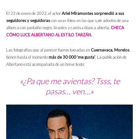
El 22 de enero de 2022, el actor
Ariel Miramontes sorprendió a sus
seguidores
y seguidoras
con unas fotos en las que sale adentro de una
alberca con pantalón negro, tirantes y camisa blanca abierta.
CHECA
CÓMO LUCE ALBERTANO AL ESTILO TARZÁN.
Las fotografías que al parecer fueron tomadas en
Cuernavaca, Morelos
,
tienen hasta el momento
más de 30 000 ‘me gusta’
. La publicación de
Albertano está acompañada de un breve texto:
«¿Pa que me avientas? Tsss, te
pasas… ven…»