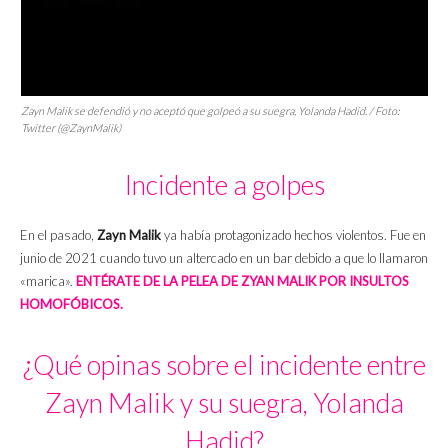
Zayn Malik se defendió y no aceptó que golpeó a su suegra, Yolanda Hadid. / Foto:
Twitter (@ZaynMalik)
Incidente a golpes
En el pasado,
Zayn Malik
ya había protagonizado hechos violentos. Fue en
junio de 2021 cuando tuvo un altercado en un bar debido a que lo llamaron
«marica».
ENTÉRATE DE LA PELEA DE ZYAN MALIK POR INSULTOS
HOMOFÓBICOS.
¿Qué opinas sobre el incidente entre
Zayn Malik y su suegra, Yolanda
Hadid?