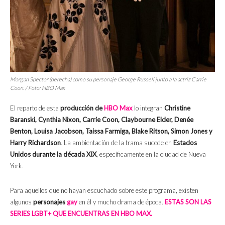
Morgan Spector (derecha) como su personaje George Russell junto a la actriz Carrie
Coon. / Foto: HBO Max
El reparto de esta
producción de
HBO Max
lo integran
Christine
Baranski, Cynthia Nixon, Carrie Coon, Claybourne Elder, Denée
Benton, Louisa Jacobson, Taissa Farmiga, Blake Ritson, Simon Jones y
Harry Richardson
. La ambientación de la trama sucede en
Estados
Unidos durante la década XIX
, específicamente en la ciudad de Nueva
York.
Para aquellos que no hayan escuchado sobre este programa, existen
algunos
personajes
gay
en él y mucho drama de época.
ESTAS SON LAS
SERIES LGBT+ QUE ENCUENTRAS EN HBO MAX.