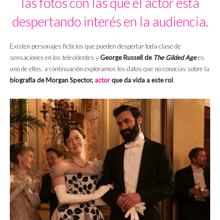
las fotos con las que el actor está
despertando interés en la audiencia.
Existen personajes ficticios que pueden despertar toda clase de
sensaciones en los televidentes y
George Russell de
The Gilded Age
es
uno de ellos, a continuación exploramos los datos que no conocías sobre la
biografía de Morgan Spector,
actor
que da vida a este rol
.