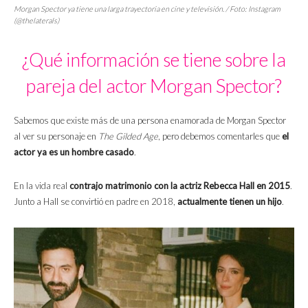
Morgan Spector ya tiene una larga trayectoria en cine y televisión. / Foto: Instagram
(@thelaterals)
¿Qué información se tiene sobre la
pareja del actor Morgan Spector?
Sabemos que existe más de una persona enamorada de Morgan Spector
al ver su personaje en
The Gilded Age
, pero debemos comentarles que
el
actor ya es un hombre casado
.
En la vida real
contrajo matrimonio con la actriz Rebecca Hall en 2015
.
Junto a Hall se convirtió en padre en 2018,
actualmente tienen un hijo
.