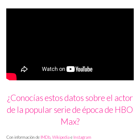
¿Conocías estos datos sobre el actor
de la popular serie de época de HBO
Max?
Con información de
IMDb
,
Wikipedia
e
Instagram