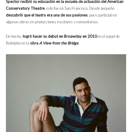
Spector recibió su educación en la escuela de actuación del American
Conservatory Theatre
, esto fue en San Francisco. Desde pequeño
descubrió que el teatro era una de sus pasiones
, pues participó en
algunas obras en producciones escolares y comunitarias.
De hecho,
logró hacer su debut en Broawday en 2010
en el papel de
Rodolpho en la
obra
A View from the Bridge
.