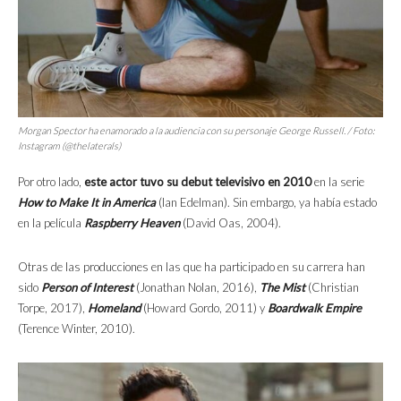
Morgan Spector ha enamorado a la audiencia con su personaje George Russell. / Foto:
Instagram (@thelaterals)
Por otro lado,
este actor tuvo su debut televisivo en 2010
en la serie
How to Make It in America
(Ian Edelman). Sin embargo, ya había estado
en la película
Raspberry Heaven
(David Oas, 2004).
Otras de las producciones en las que ha participado en su carrera han
sido
Person of Interest
(Jonathan Nolan, 2016),
The Mist
(Christian
Torpe, 2017),
Homeland
(Howard Gordo, 2011) y
Boardwalk Empire
(Terence Winter, 2010).