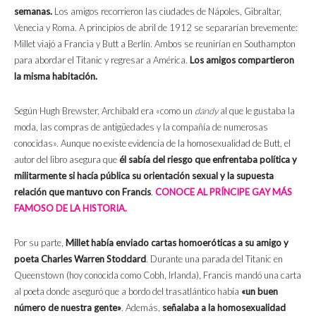
semanas.
Los amigos recorrieron las ciudades de Nápoles, Gibraltar,
Venecia y Roma. A principios de abril de 1912 se separarían brevemente:
Millet viajó a Francia y Butt a Berlín. Ambos se reunirían en Southampton
para abordar el Titanic y regresar a América.
Los amigos compartieron
la misma habitación.
Según Hugh Brewster, Archibald era «como un
dandy
al que le gustaba la
moda, las compras de antigüedades y la compañía de numerosas
conocidas». Aunque no existe evidencia de la homosexualidad de Butt, el
autor del libro asegura que
él sabía del riesgo que enfrentaba política y
militarmente si hacía pública su orientación sexual y la supuesta
relación que mantuvo con Francis
.
CONOCE AL PRÍNCIPE GAY MÁS
FAMOSO DE LA HISTORIA.
Por su parte,
Millet había enviado cartas homoeróticas a su amigo y
poeta
Charles Warren Stoddard
. Durante una parada del Titanic en
Queenstown (hoy conocida como Cobh, Irlanda), Francis mandó una carta
al poeta donde aseguró que a bordo del trasatlántico había
«un buen
número de nuestra gente»
. Además,
señalaba a la homosexualidad