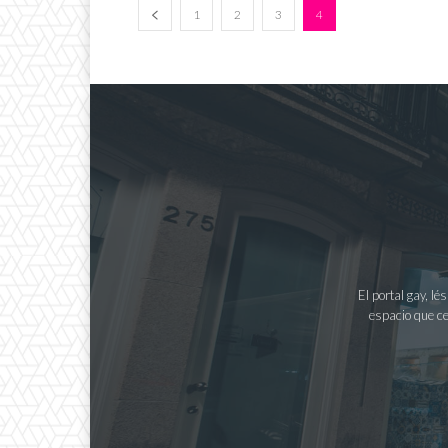
1
2
3
4
El portal gay, l
espacio que ce