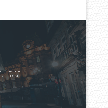
a Homosensual, un
imo LGBTTTIQA+.