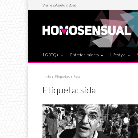
Viernes, Agosto 7, 2026
LGBTQ+
Entretenimiento
Lifestyle
Inicio
Etiquetas
Sida
Etiqueta:
sida