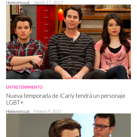
Homosensual
-
Agosto 17, 2023
ENTRETENIMIENTO
Nueva temporada de iCarly tendrá un personaje
LGBT+
Homosensual
-
Febrero 9, 2021