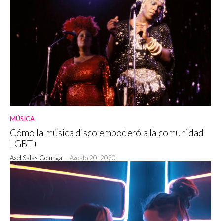
MÚSICA
Cómo la música disco empoderó a la comunidad
LGBT+
Axel Salas Colunga
-
Agosto 20, 2020