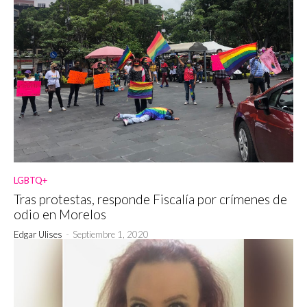
LGBTQ+
Tras protestas, responde Fiscalía por crímenes de
odio en Morelos
Edgar Ulises
-
Septiembre 1, 2020