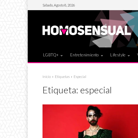
Sábado, Agosto 8, 2026
LGBTQ+
Entretenimiento
Lifestyle
Inicio
Etiquetas
Especial
Etiqueta:
especial