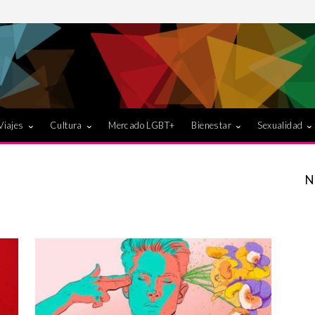
Viajes
Cultura
Mercado LGBT+
Bienestar
Sexualidad
N