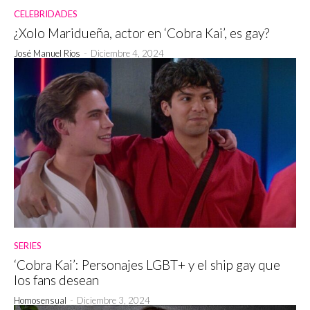
CELEBRIDADES
¿Xolo Maridueña, actor en ‘Cobra Kai’, es gay?
José Manuel Ríos
-
Diciembre 4, 2024
SERIES
‘Cobra Kai’: Personajes LGBT+ y el ship gay que
los fans desean
Homosensual
-
Diciembre 3, 2024