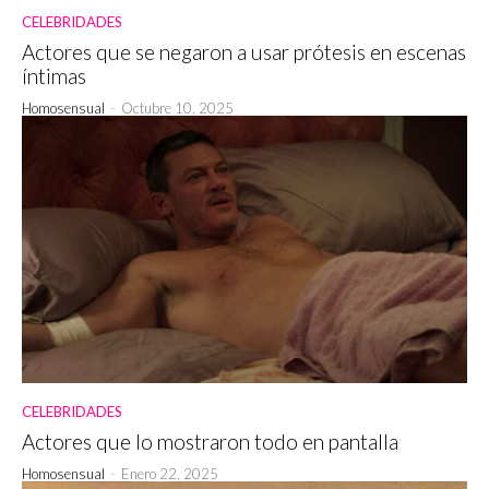
CELEBRIDADES
Actores que se negaron a usar prótesis en escenas
íntimas
Homosensual
-
Octubre 10, 2025
CELEBRIDADES
Actores que lo mostraron todo en pantalla
Homosensual
-
Enero 22, 2025