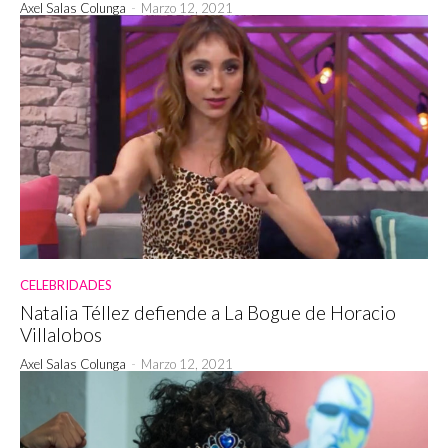
Axel Salas Colunga
-
Marzo 12, 2021
CELEBRIDADES
Natalia Téllez defiende a La Bogue de Horacio
Villalobos
Axel Salas Colunga
-
Marzo 12, 2021