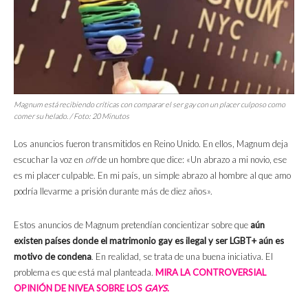
Magnum está recibiendo críticas con comparar el ser gay con un placer culposo como
comer su helado. / Foto: 20 Minutos
Los anuncios fueron transmitidos en Reino Unido. En ellos, Magnum deja
escuchar la voz en
off
de un hombre que dice: «Un abrazo a mi novio, ese
es mi placer culpable. En mi país, un simple abrazo al hombre al que amo
podría llevarme a prisión durante más de diez años».
Estos anuncios de Magnum pretendían concientizar sobre que
aún
existen países donde el matrimonio gay es ilegal y ser LGBT+ aún es
motivo de condena
. En realidad, se trata de una buena iniciativa. El
problema es que está mal planteada.
MIRA LA CONTROVERSIAL
OPINIÓN DE NIVEA SOBRE LOS
GAYS
.