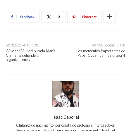
Facebook
X
Pinterest
ARTÍCULO ANTERIOR
ARTÍCULO SIGUIENTE
«Vivo con VIH»: diputada María
Los momentos importantes de
Clemente defiende a
Paper Cut en La más draga 4
organizaciones
Isaac Caporal
Chilango de nacimiento, periodista de profesión. Interesado en
diversos temas, desde transparencia gubernamental hasta el