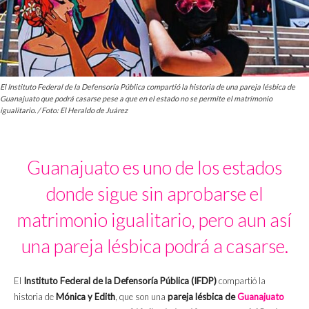
El Instituto Federal de la Defensoría Pública compartió la historia de una pareja lésbica de
Guanajuato que podrá casarse pese a que en el estado no se permite el matrimonio
igualitario. / Foto: El Heraldo de Juárez
Guanajuato es uno de los estados
donde sigue sin aprobarse el
matrimonio igualitario, pero aun así
una pareja lésbica podrá a casarse.
El
Instituto Federal de la Defensoría Pública (IFDP)
compartió la
historia de
Mónica y Edith
, que son una
pareja lésbica de
Guanajuato