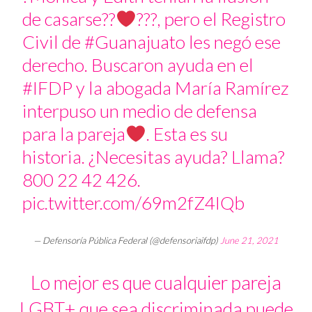
de casarse??‍
‍?‍??, pero el Registro
Civil de
#Guanajuato
les negó ese
derecho. Buscaron ayuda en el
#IFDP
y la abogada María Ramírez
interpuso un medio de defensa
para la pareja
. Esta es su
historia. ¿Necesitas ayuda? Llama?
800 22 42 426.
pic.twitter.com/69m2fZ4IQb
— Defensoría Pública Federal (@defensoriaifdp)
June 21, 2021
Lo mejor es que cualquier pareja
LGBT+ que sea discriminada puede