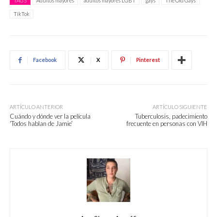
TAGS
Adultos mayores
adultos mayores LGBT
gays
The Old Gays
TikTok
Facebook
X
Pinterest
ARTÍCULO ANTERIOR
ARTÍCULO SIGUIENTE
Cuándo y dónde ver la película
Tuberculosis, padecimiento
‘Todos hablan de Jamie’
frecuente en personas con VIH