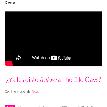
jóvenes
:
¿Ya les diste
follow
a The Old Gays?
Con información de
Today