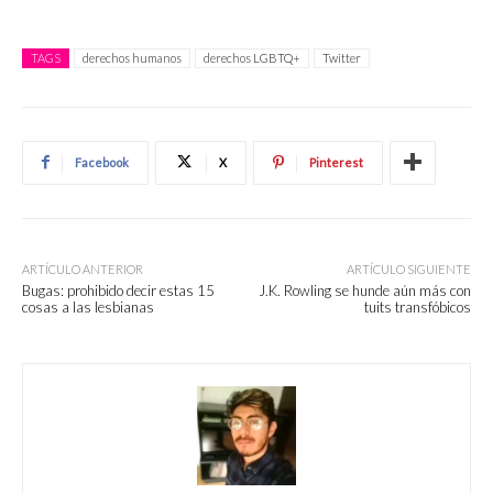
TAGS
derechos humanos
derechos LGBTQ+
Twitter
Facebook
X
Pinterest
ARTÍCULO ANTERIOR
ARTÍCULO SIGUIENTE
Bugas: prohibido decir estas 15
J.K. Rowling se hunde aún más con
cosas a las lesbianas
tuits transfóbicos