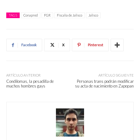
TAGS
Conapred
FGR
Fiscalía de Jalisco
Jalisco
Facebook
X
Pinterest
ARTÍCULO ANTERIOR
ARTÍCULO SIGUIENTE
Condilomas, la pesadilla de
Personas trans podrán modificar
muchos hombres gays
su acta de nacimiento en Zapopan