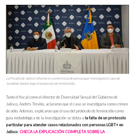
La Fiscalía de Jalisco informó en conferencia de prensa que investigará el caso de
Jonathan Santos bajo el protocolo de feminicidio.
Tanto el fiscal como el director de Diversidad Sexual del Gobierno de
Jalisco, Andrés Treviño, aclararon que el caso se investigaría como crimen
de odio. Además, explicaron que el uso del protocolo de feminicidio como
guía metodológica de la investigación se debía a
la falta de un protocolo
particular para atender casos relacionados con personas LGBT+ en
Jalisco
.
CHECA LA EXPLICACIÓN COMPLETA SOBRE LA