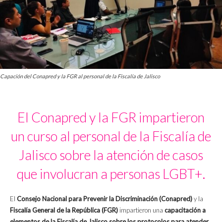
Capación del Conapred y la FGR al personal de la Fiscalía de Jalisco
El Conapred y la FGR impartieron
un curso al personal de la Fiscalía de
Jalisco sobre la atención de casos
que involucran a personas LGBT+.
El
Consejo Nacional para Prevenir la Discriminación (Conapred)
y la
Fiscalía General de la República (FGR)
impartieron una
capacitación a
elementos de la Fiscalía de Jalisco sobre los protocolos para atender