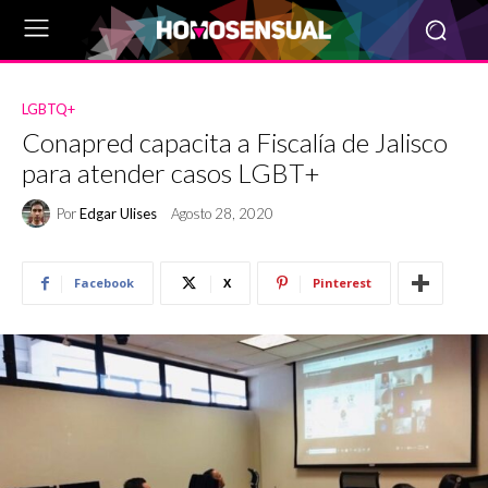
LGBTQ+
Conapred capacita a Fiscalía de Jalisco
para atender casos LGBT+
Por
Edgar Ulises
Agosto 28, 2020
Facebook
X
Pinterest