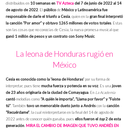
distribuidos en
10 semanas en
TV Azteca
del 7 de junio de 2022 al 14
de agosto de 2022
. El
público
de
México y Latinoamérica fue
responsable de darle el triunfo a Cesia
, quien en la
gran final interpretó
la canción “Por amor” y obtuvo 1265 millones de votos totales
. Estas
son las cosas que no conocías de Cesia, la nueva promesa musical que
ganó 1 millón de pesos y un contrato con Sony Music
.
La leona de Honduras rugió en
México
Cesia es conocida como la ‘leona de Honduras’
por su forma de
interpretar, pues tiene
mucha fuerza y potencia en su voz
. Es una
joven
de 23 años originaria de la ciudad de Comayagua
. En
La Academia
cantó
melodías como
“A quién le importa”, “Llama por favor” y “Fuiste
tú”
. También
tuvo un memorable dueto junto a Andrés
con la
canción
“Recuérdame”
, la cual reinterpretaron en la final del 14 de agosto de
2022 antes de conocer quién ganaba, pues
ellos fueron el
top
2 de esta
generación
.
MIRA EL CAMBIO DE IMAGEN QUE TUVO ANDRÉS EN