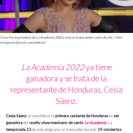
Cesia fue la ganadora de La Academia 2022 y esto es lo que debes saber de ella. / Foto:
Instagram (@cesia_saenzoficial)
La Academia 2022
ya tiene
ganadora y se trata de la
representante de Honduras, Cesia
Sáenz.
Cesia Sáenz
se convirtió en la
primera cantante de Honduras
en
ser
ganadora
del
reality show
mexicano de canto
La Academia
. La
temporada 13
de este programa se transmitió durante
19 conciertos