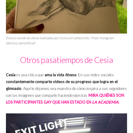
Esta es una de las obras realizadas por Cesia con carboncillo. / Foto: Instagram
(@cesia_saenzoficial)
Otros pasatiempos de Cesia
Cesia
es una chica que
ama la vida
fitness
. En sus redes sociales
constantemente comparte videos de su progreso que logra en el
gimnasio
. Aquí te dejamos una muestra de cómo inspira a sus seguidores
con las imágenes que comparte haciendo ejercicio.
MIRA QUIÉNES SON
LOS PARTICIPANTES GAY QUE HAN ESTADO EN
LA ACADEMIA
.