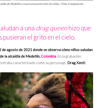
caldía de Medellín y causó sensación entre los niños. / Foto: Composición
saludan a una
drag queen
hizo que
pusieran el grito en el cielo.
2 de agosto de 2021
donde se observa cómo niños saludan
e la alcaldía de Medellín,
Colombia
. En la grabación
ncontraba caracterizado como su personaje,
Drag Xenti
.