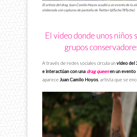
El artista del drag Juan Camilo Hoyos acudió a un evento de la al
elaborada con capturas de pantalla de Twitter (@Tyche78Tyche)
El video donde unos niños 
grupos conservadores 
A través de redes sociales circula un
video del
e interactúan con una
drag queen
en un evento d
aparece
Juan Camilo Hoyos
, artista que se e