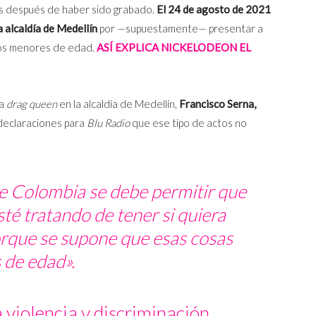
mes después de haber sido grabado.
El 24 de agosto de 2021
a alcaldía de Medellín
por —supuestamente— presentar a
os menores de edad.
ASÍ EXPLICA NICKELODEON EL
la
drag queen
en la alcaldía de Medellín,
Francisco Serna,
n declaraciones para
Blu Radio
que ese tipo de actos no
de Colombia se debe permitir que
té tratando de tener si quiera
orque se supone que esas cosas
 de edad».
 violencia y discriminación