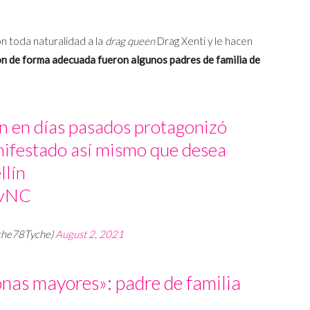
n toda naturalidad a la
drag queen
Drag Xenti y le hacen
n de forma adecuada fueron algunos padres de familia de
n en días pasados protagonizó
anifestado así mismo que desea
llín
0vNC
che78Tyche)
August 2, 2021
onas mayores»: padre de familia