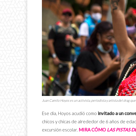
Juan Camilo Hoyos es un activista, periodista y artista del
drag
que 
Ese día, Hoyos acudió como
invitado a un conv
chicos y chicas de alrededor de 6 años de eda
excursión escolar.
MIRA CÓMO
LAS PISTAS D