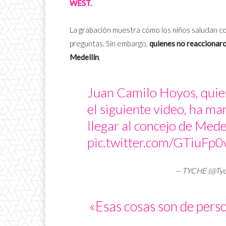
WEST.
La grabación muestra cómo los niños saludan co
preguntas. Sin embargo,
quienes no reaccionaro
Medellín
.
Juan Camilo Hoyos, quie
el siguiente video, ha m
llegar al concejo de Mede
pic.twitter.com/GTiuFp
— TYCHE (@Ty
«Esas cosas son de pers