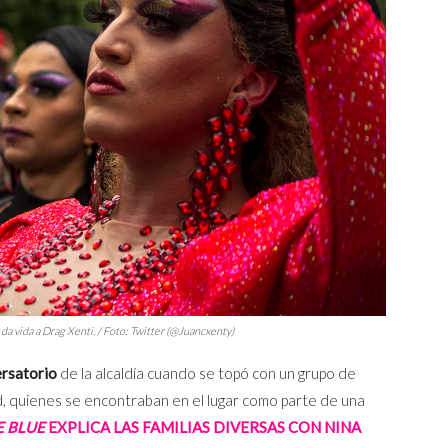
da vida a Drag Xenti. / Foto: Twitter (@Juancxenty)
ersatorio
de la alcaldía cuando se topó con un grupo de
d, quienes se encontraban en el lugar como parte de una
E BLUE
EXPLICA LAS FAMILIAS DIVERSAS CON NINA