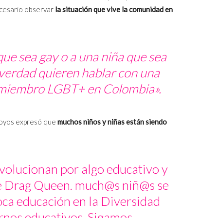
ecesario observar
la situación que vive la comunidad en
 que sea gay o a una niña que sea
 verdad quieren hablar con una
n miembro LGBT+ en Colombia».
 Hoyos expresó que
muchos niños y niñas están siendo
volucionan por algo educativo y
e Drag Queen. much@s niñ
@s
se
oca educación en la Diversidad
ornos educativos. Sigamos