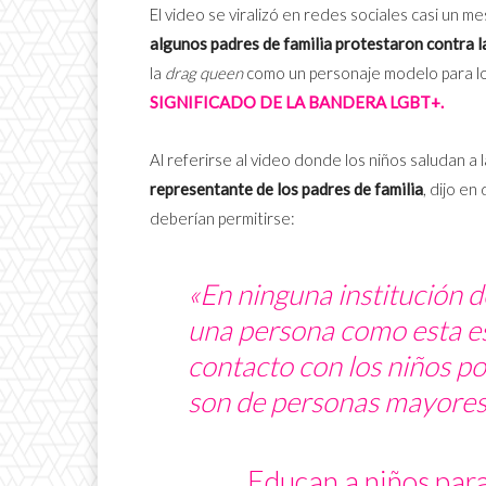
El video se viralizó en redes sociales casi un 
algunos padres de familia protestaron contra l
la
drag queen
como un personaje modelo para l
SIGNIFICADO DE LA BANDERA LGBT+.
Al referirse al video donde los niños saludan a 
representante de los padres de familia
, dijo e
deberían permitirse:
«En ninguna institución 
una persona como esta es
contacto con los niños p
son de personas mayores
Educan a niños para