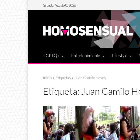
Sábado, Agosto 8, 2026
LGBTQ+
Entretenimiento
Lifestyle
Inicio
Etiquetas
Juan Camilo Hoyos
Etiqueta:
Juan Camilo H