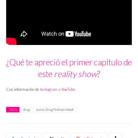
¿Qué te apreció el primer capítulo de
este
reality show
?
Con información de
Instagram
y
YouTube
TAGS
drag
Iconic Drag Fashion Week