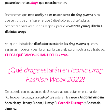
pasarelas
y de
las
drags
que estarán
en ellas.
Recordemos que
este
reality
no es un concurso de
drag queens
, sino
que se trata de un
show
en el que 6 diseñadores y diseñadoras
competirán para ver quién es mejor. Y para ello
vestirán y maquillarán a
distintas
drags
.
Así que al lado de los
diseñadores estarán las
drag queens
, quienes
serán las modelos y desfilarán por la pasarela para mostrar sus trabajos.
CHECA QUÉ FAMOSOS HAN HECHO
DRAG
.
¿Qué
drags
estarán en
Iconic Drag
Fashion Week 2022
?
De acuerdo con los avances de 2 pasarelas que están en el canal de
YouTube, en la categoría
g
o
ld culture
estarán las
drags
Andonni Yunoem
,
Soro Nasty
,
Jenary Bloom
,
Huntyy B
,
Cordelia Durango
y
Anastasia
Jiménez
.