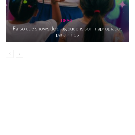
DRAG
Falso que shows de drag queens son inapropiados
para niños