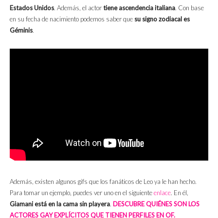
Estados Unidos
. Además, el actor
tiene ascendencia italiana
. Con base
en su fecha de nacimiento podemos saber que
su signo zodiacal es
Géminis
.
Además, existen algunos gifs que los fanáticos de Leo ya le han hecho.
Para tomar un ejemplo, puedes ver uno en el siguiente
enlace
. En él,
Giamani está en la cama sin playera
.
DESCUBRE QUIÉNES SON LOS
ACTORES GAY EXPLÍCITOS QUE TIENEN PERFILES EN OF.