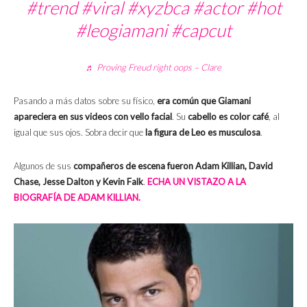
#trend
#viral
#xyzbca
#actor
#hot
#leogiamani
#capcut
♬ Proving Freud right oops – Clare
Pasando a más datos sobre su físico,
era común que Giamani
apareciera en sus videos con vello facial
. Su
cabello es color café
, al
igual que sus ojos. Sobra decir que
la figura de Leo es musculosa
.
Algunos de sus
compañeros de escena fueron Adam Killian, David
Chase, Jesse Dalton y Kevin Falk
.
ECHA UN VISTAZO A LA
BIOGRAFÍA DE ADAM KILLIAN.