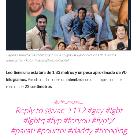
La popularidad del actor resurgió en 2025 gracias a publicaciones de diversos
internautas. / Foto: Twitter (@pakosaladote)
Leo tiene una estatura de 1.83 metros y un peso aproximado de 90
kilogramos.
Por otro lado, posee un
miembro
con una impresionante
medida de
22 centímetros
.
@_the_gay_guy__
Reply to @ivac_1112
#gay
#lgbt
#lgbtq
#fyp
#foryou
#fypツ
#parati
#pourtoi
#daddy
#trending