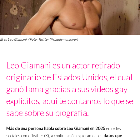
Él es Leo Giamani. / Foto: Twitter (@daddymanlover)
Leo Giamani es un actor retirado
originario de Estados Unidos, el cual
ganó fama gracias a sus videos gay
explícitos, aquí te contamos lo que se
sabe sobre su biografía.
Más de una persona habla sobre Leo Giamani en 2025
en redes
sociales como Twitter (X), a continuación exploramos los
datos que