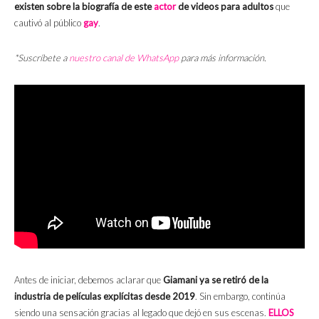
existen sobre la biografía de este
actor
de videos para adultos
que
cautivó al público
gay
.
*Suscríbete a
nuestro canal de WhatsApp
para más información.
Antes de iniciar, debemos aclarar que
Giamani ya se retiró de la
industria de películas explícitas desde 2019
. Sin embargo, continúa
siendo una sensación gracias al legado que dejó en sus escenas.
ELLOS