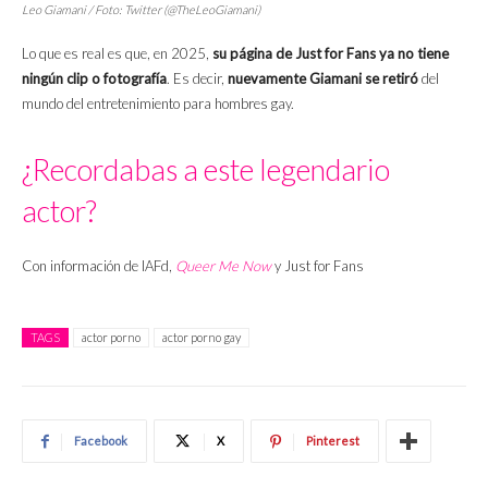
Leo Giamani / Foto: Twitter (@TheLeoGiamani)
Lo que es real es que, en 2025,
su página de Just for Fans ya no tiene
ningún clip o fotografía
. Es decir,
nuevamente Giamani se retiró
del
mundo del entretenimiento para hombres gay.
¿Recordabas a este legendario
actor?
Con información de IAFd,
Queer Me Now
y Just for Fans
TAGS
actor porno
actor porno gay
Facebook
X
Pinterest