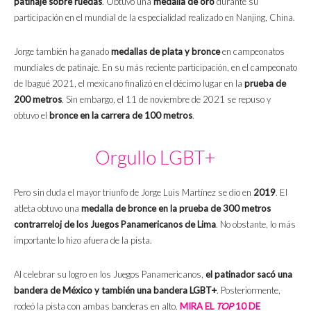
patinaje sobre ruedas
. Obtuvo una
medalla de oro
durante su
participación en el mundial de la especialidad realizado en Nanjing, China.
Jorge también ha ganado
medallas de plata
y bronce
en campeonatos
mundiales de patinaje. En su más reciente participación, en el campeonato
de Ibagué 2021, el mexicano finalizó en el décimo lugar en la
prueba de
200 metros
. Sin embargo, el 11 de noviembre de 2021 se repuso y
obtuvo el
bronce en la carrera de 100 metros
.
Orgullo LGBT+
Pero sin duda el mayor triunfo de Jorge Luis Martínez se dio en
2019
. El
atleta obtuvo una
medalla de bronce en la prueba de 300 metros
contrarreloj de los Juegos Panamericanos de Lima
. No obstante, lo más
importante lo hizo afuera de la pista.
Al celebrar su logro en los Juegos Panamericanos,
el patinador sacó una
bandera de México y también una bandera LGBT+
. Posteriormente,
rodeó la pista con ambas banderas en alto.
MIRA EL
TOP
10 DE