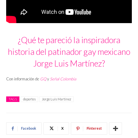
¿Qué te pareció la inspiradora
historia del patinador gay mexicano
Jorge Luis Martínez?
Con información de
GQ
y
Señal Colombia
TAGS
deportes
Jorge Luis Martínez
Facebook
X
Pinterest