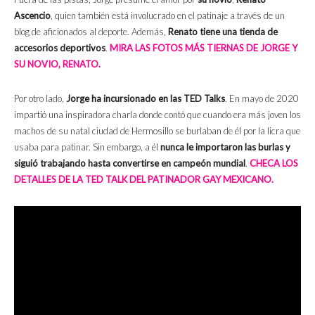
Ascencio
, quien también está involucrado en el patinaje a través de un
blog de aficionados al deporte. Además,
Renato tiene una tienda de
accesorios deportivos
.
MIRA LAS FOTOS MÁS TIERNAS DE JORGE Y
SU NOVIO, RENATO.
Por otro lado,
Jorge ha incursionado en las TED Talks
. En mayo de 2020
impartió una inspiradora charla donde contó que cuando era más joven los
machos de su natal ciudad de Hermosillo se burlaban de él por la licra que
usaba para patinar. Sin embargo, a él
nunca le importaron las burlas y
siguió trabajando hasta convertirse en campeón mundial
.
CHECA LOS
DETALLES DE LA TED TALK DEL PATINADOR GAY MEXICANO.