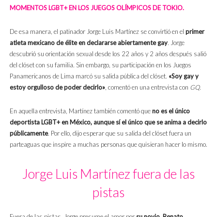
MOMENTOS LGBT+ EN LOS JUEGOS OLÍMPICOS DE TOKIO.
De esa manera, el patinador Jorge Luis Martínez se convirtió en el
primer
atleta mexicano de élite en declararse abiertamente gay
. Jorge
descubrió su orientación sexual desde los 22 años y 2 años después salió
del clóset con su familia. Sin embargo, su participación en los Juegos
Panamericanos de Lima marcó su salida pública del clóset.
«Soy gay y
estoy orgulloso de poder decirlo»
, comentó en una entrevista con
GQ
.
En aquella entrevista, Martínez también comentó que
no es el único
deportista LGBT+ en México, aunque sí el único que se anima a decirlo
públicamente
. Por ello, dijo esperar que su salida del clóset fuera un
parteaguas que inspire a muchas personas que quisieran hacer lo mismo.
Jorge Luis Martínez fuera de las
pistas
Fuera de las pistas, Jorge presume el amor por
su novio
,
Renato