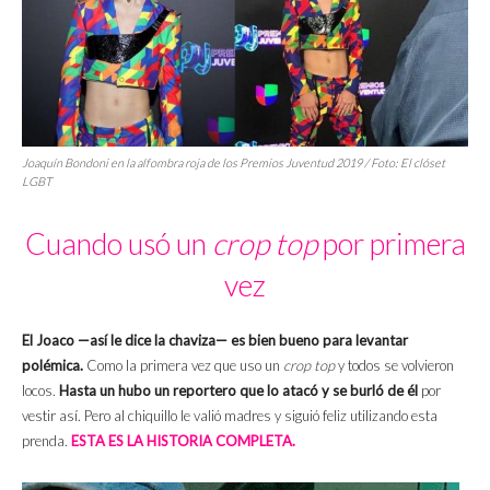
Joaquín Bondoni en la alfombra roja de los Premios Juventud 2019 / Foto: El clóset
LGBT
Cuando usó un
crop top
por primera
vez
El Joaco —así le dice la chaviza— es bien bueno para levantar
polémica.
Como la primera vez que uso un
crop top
y todos se volvieron
locos.
Hasta un hubo un reportero que lo atacó y se burló de él
por
vestir así. Pero al chiquillo le valió madres y siguió feliz utilizando esta
prenda.
ESTA ES LA HISTORIA COMPLETA.