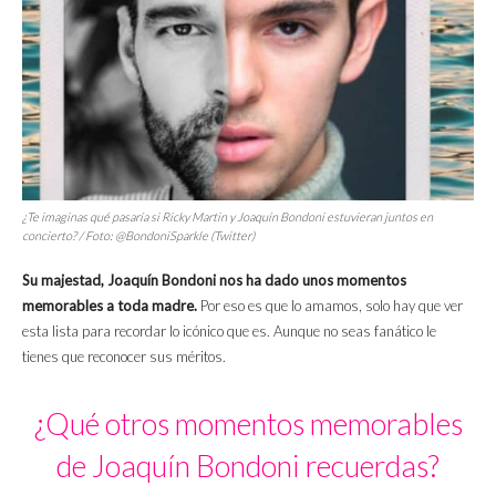
¿Te imaginas qué pasaría si Ricky Martin y Joaquín Bondoni estuvieran juntos en
concierto? / Foto: @BondoniSparkle (Twitter)
Su majestad, Joaquín Bondoni nos ha dado unos momentos
memorables a toda madre.
Por eso es que lo amamos, solo hay que ver
esta lista para recordar lo icónico que es. Aunque no seas fanático le
tienes que reconocer sus méritos.
¿Qué otros momentos memorables
de Joaquín Bondoni recuerdas?