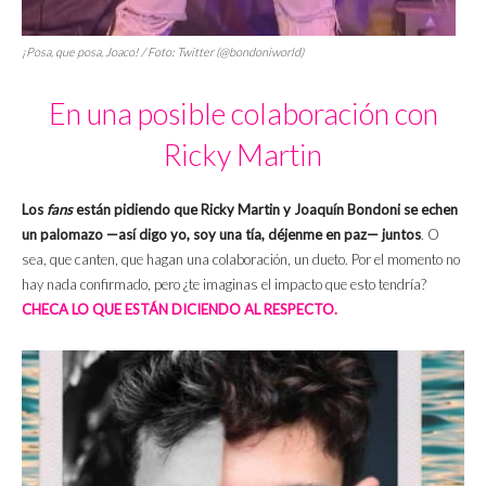
¡Posa, que posa, Joaco! / Foto: Twitter (@bondoniworld)
En una posible colaboración con
Ricky Martin
Los
fans
están pidiendo que Ricky Martin y Joaquín Bondoni se echen
un palomazo —así digo yo, soy una tía, déjenme en paz— juntos
. O
sea, que canten, que hagan una colaboración, un dueto. Por el momento no
hay nada confirmado, pero ¿te imaginas el impacto que esto tendría?
CHECA LO QUE ESTÁN DICIENDO AL RESPECTO.