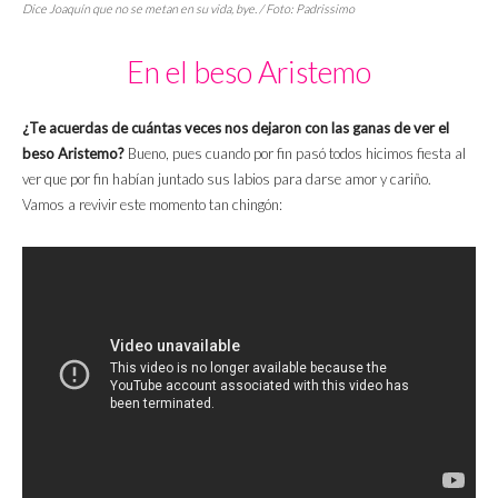
Dice Joaquín que no se metan en su vida, bye. / Foto: Padrissimo
En el beso Aristemo
¿Te acuerdas de cuántas veces nos dejaron con las ganas de ver el
beso Aristemo?
Bueno, pues cuando por fin pasó todos hicimos fiesta al
ver que por fin habían juntado sus labios para darse amor y cariño.
Vamos a revivir este momento tan chingón: