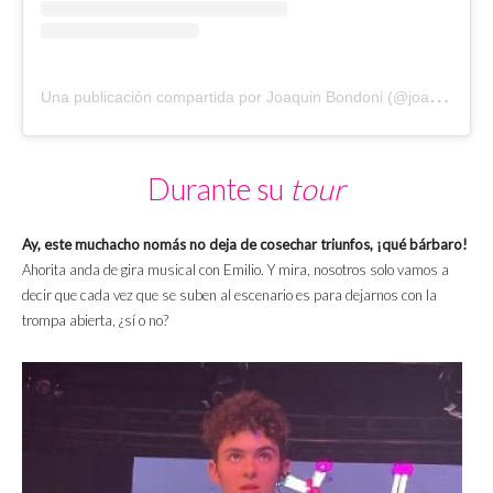
U
na publicación compartida por Joaquin Bondoni (@joaquin.bondoni)
Durante su
tour
Ay, este muchacho nomás no deja de cosechar triunfos, ¡qué bárbaro!
Ahorita anda de gira musical con Emilio. Y mira, nosotros solo vamos a
decir que cada vez que se suben al escenario es para dejarnos con la
trompa abierta, ¿sí o no?