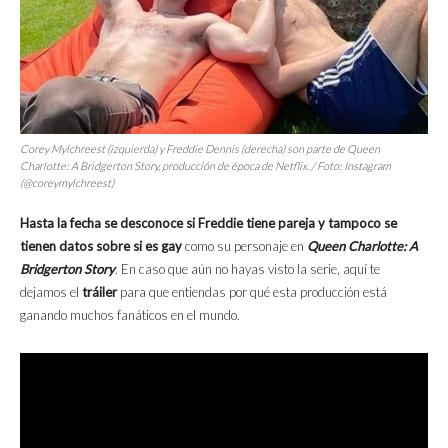
Corey Mylchreest (izquierda) y Freddie Dennis (derecha) son parte de Queen
Charlotte: A Bridgerton Story, producción de época de Netflix. / Foto: Instagram
(@coreymylchreest)
Hasta la fecha se desconoce si Freddie tiene pareja y tampoco se
tienen datos sobre si es gay
como su personaje en
Queen Charlotte: A
Bridgerton Story
. En caso que aún no hayas visto la serie, aquí te
dejamos el
tráiler
para que entiendas por qué esta producción está
ganando muchos fanáticos en el mundo.