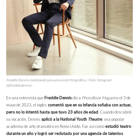
Freddie Dennis modelando para una sesión fotográfica. / Foto: Instagram
(@freddiedennis)
En una entrevista que
Freddie Dennis
dio a
PhotoBook Magazine
el 3 de
mayo de 2023, el inglés
comentó que en su infancia soñaba con actuar,
pero no lo intentó hasta que tuvo 23 años de edad
. Cuando descubrió
su vocación, Dennis
aplicó a la National Youth
Theatre
, una popular
academia de arte dramático en Reino Unido. Fue así como
estudió teatro
durante un año y logró ser reclutado por una agencia de talentos
.