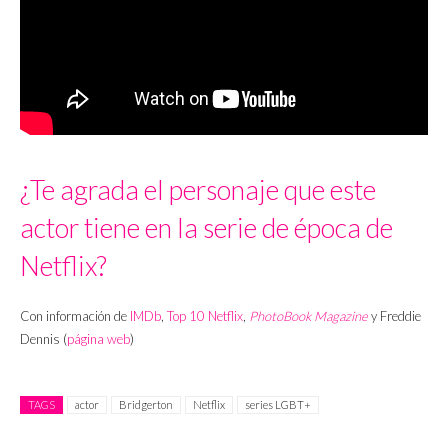
¿Te agrada el personaje que este
actor tiene en la serie de época de
Netflix?
Con información de
IMDb
,
Top 10 Netflix
,
PhotoBook Magazine
y Freddie
Dennis (
página web
)
TAGS
actor
Bridgerton
Netflix
series LGBT+