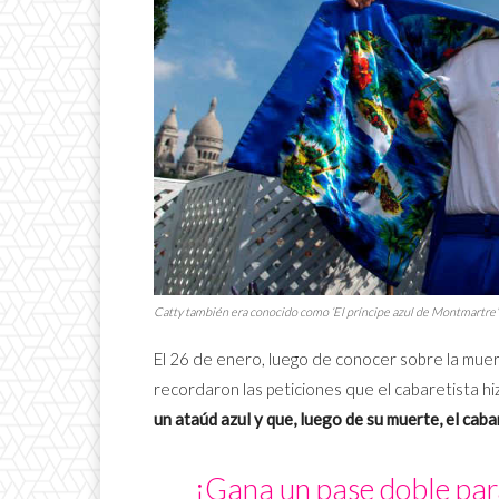
Catty también era conocido como ‘El príncipe azul de Montmartre’ y n
El 26 de enero, luego de conocer sobre la muer
recordaron las peticiones que el cabaretista h
un ataúd azul y que, luego de su muerte, el cab
¡Gana un pase doble para