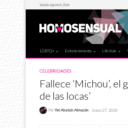
Sábado, Agosto 8, 2026
LGBTQ+
Entretenimiento
Lifestyle
CELEBRIDADES
Fallece ‘Michou’, el 
de las locas’
Por
Yet Akatzin Almazán
Enero 27, 2020