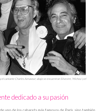
i y el cantante Charles Aznavour; abajo se encuentran Silvestre, ‘Michou’ y el
ente dedicado a su pasión
 de uno de los cabarets más famosos de París, sino también