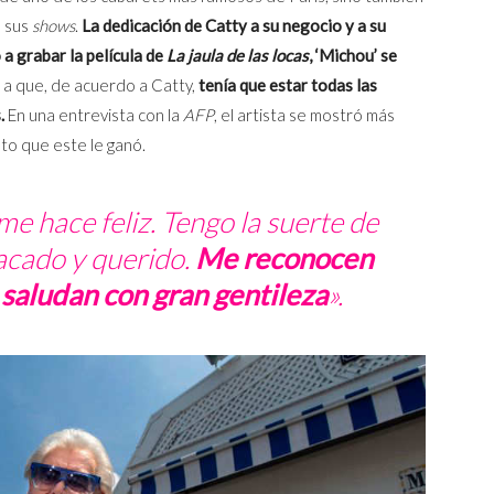
e sus
shows
.
La dedicación de Catty a su negocio y a su
 a grabar la película de
La jaula de las locas
, ‘Michou’ se
 a que, de acuerdo a Catty,
tenía que estar todas las
s.
En una entrevista con la
AFP
, el artista se mostró más
nto que este le ganó.
e hace feliz. Tengo la suerte de
acado y querido.
Me reconocen
 saludan con gran gentileza
».