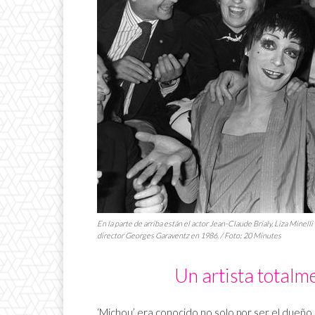
En la parte de arriba están el actor Jean-Claude Brialy, Liza Minell
director Georges Garaventz en 1986. / Foto: 20 Minutes
Un artista totalm
‘Michou’ era conocido no solo por ser el dueño