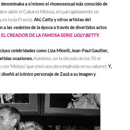
e denominaba a sí mismo el «homosexual más conocido de
bre abrió el Cabaret Michou, el cual rápidamente se
y en toda Francia.
Ahí, Catty y otros artistas del
n a las
vedettes
de la época a través de divertidos actos
EL CREADOR DE LA FAMOSA SERIE
UGLY BETTY
.
cluso celebridades como Liza Minelli, Jean-Paul Gaultier,
petidas ocasiones.
Asimismo, en la década de los 70 el
con ‘Michou’ que creó una obra inspirada en su cabaret.
Y,
t diseñó al icónico personaje de Zazá a su imagen y