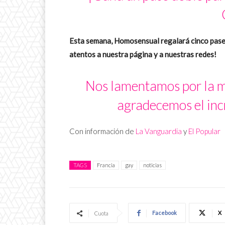
Esta semana, Homosensual regalará cinco pase
atentos a nuestra página y a nuestras redes!
Nos lamentamos por la mu
agradecemos el incr
Con información de
La Vanguardia
y
El Popular
TAGS
Francia
gay
noticias
Facebook
X
Cuota