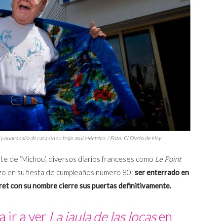
unca salía de casa sin su traje azul eléctrico. / Foto: El Diario de Hoy
te de ‘Michou’, diversos diarios franceses como
Le Point
izo en su fiesta de cumpleaños número 80:
ser enterrado en
aret con su nombre cierre sus puertas definitivamente.
 ir a ver
La jaula de las locas
en