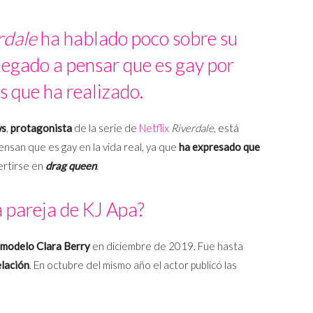
rdale
ha hablado poco sobre su
llegado a pensar que es gay por
 que ha realizado.
ws
,
protagonista
de la serie de
Netflix
Riverdale
, está
ensan que es gay en la vida real, ya que
ha expresado que
ertirse en
drag queen
.
a pareja de KJ Apa?
a modelo Clara Berry
en diciembre de 2019. Fue hasta
elación
. En octubre del mismo año el actor publicó las