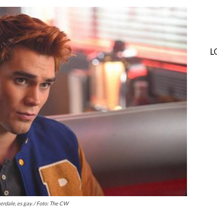
L
erdale, es gay. / Foto: The CW