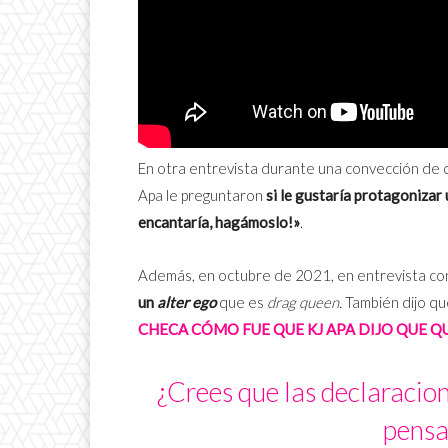
En otra entrevista durante una convección de
Apa le preguntaron
si le gustaría protagonizar 
encantaría, hagámoslo!»
.
Además, en octubre de 2021, en entrevista con
un
alter ego
que es
drag queen.
También dijo que
CHECA CÓMO FUE QUE KJ APA DIJO QUE Q
¿Crees que las declaracion
pensa