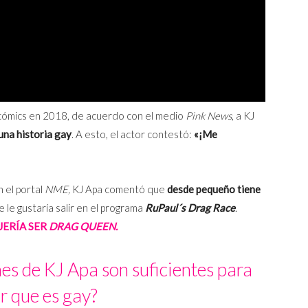
 cómics en 2018, de acuerdo con el medio
Pink News
, a KJ
una historia gay
. A esto, el actor contestó:
«¡Me
 el portal
NME,
KJ Apa comentó que
desde pequeño tiene
 le gustaría salir en el programa
RuPaul´s Drag Race
.
UERÍA SER
DRAG QUEEN.
es de KJ Apa son suficientes para
r que es gay?