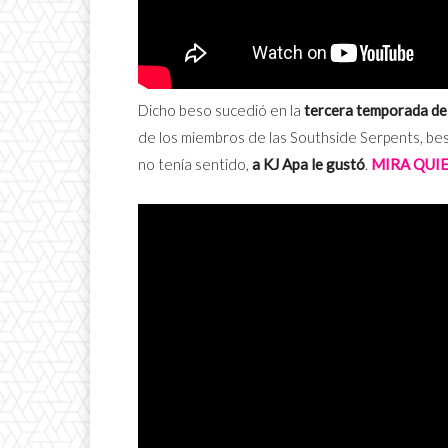
Dicho beso sucedió en la
tercera temporada d
de los miembros de las Southside Serpents, be
no tenía sentido,
a KJ Apa le gustó
.
MIRA QUI