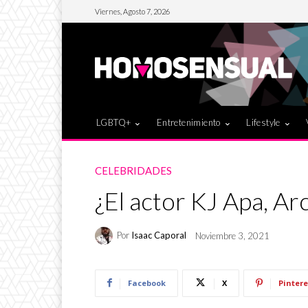
Viernes, Agosto 7, 2026
LGBTQ+
Entretenimiento
Lifestyle
CELEBRIDADES
¿El actor KJ Apa, Ar
Por
Isaac Caporal
Noviembre 3, 2021
Facebook
X
Pintere