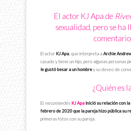
El actor KJ Apa de
Rive
sexualidad, pero se ha 
comentarios
El actor
KJ Apa
, que interpreta a
Archie Andre
casado y tiene un hijo, pero algunas personas pi
le gustó besar a un hombre
y su deseo de conv
¿Quién es l
El neozelandés
KJ Apa
inició su relación con l
febrero de 2020 que la pareja hizo pública su r
primeras fotos con su pareja.