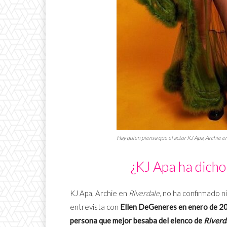
Hay quien piensa que el actor KJ Apa, Archie e
¿KJ Apa ha dicho 
KJ Apa, Archie en
Riverdale
, no ha confirmado n
entrevista con
Ellen DeGeneres en enero de 2
persona que mejor besaba del elenco de
Riverd