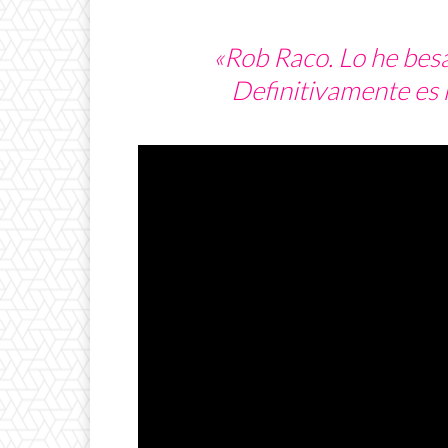
«Rob Raco. Lo he bes
Definitivamente es 