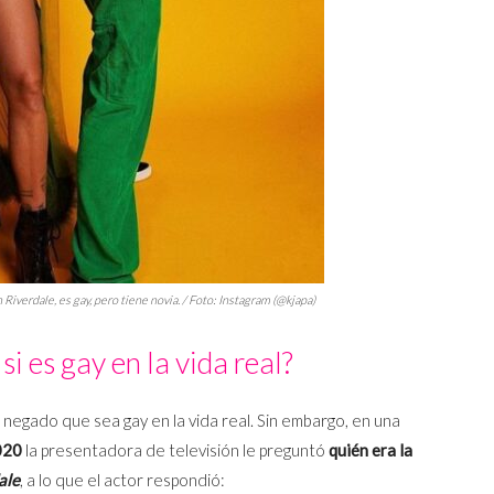
n
Riverdale
, es gay, pero tiene novia. / Foto: Instagram (@kjapa)
si es gay en la vida real?
i negado que sea gay en la vida real. Sin embargo, en una
020
la presentadora de televisión le preguntó
quién era la
ale
, a lo que el actor respondió: